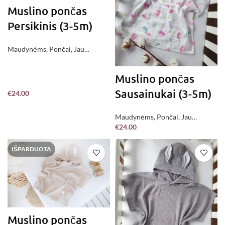
Muslino pončas
Persikinis (3-5m)
Maudynėms
,
Pončai
,
Jau
pagaminta !
Muslino pončas
Sausainukai (3-5m)
€
24.00
Maudynėms
,
Pončai
,
Jau
€
24.00
pagaminta !
IŠPARDUOTA
Muslino pončas