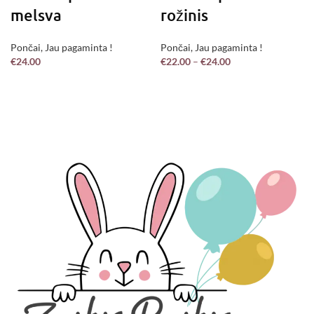
melsva
rožinis
Pončai
,
Jau pagaminta !
Pončai
,
Jau pagaminta !
€
24.00
€
22.00
–
€
24.00