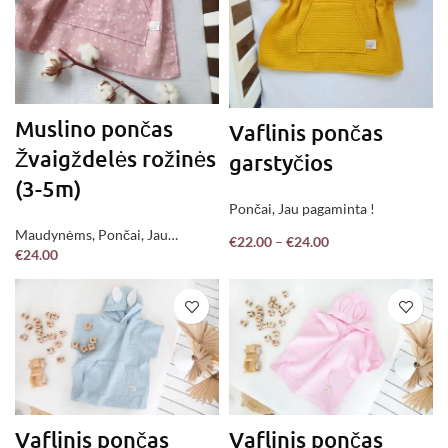
Muslino pončas
Vaflinis pončas
Žvaigždelės rožinės
garstyčios
(3-5m)
Pončai
,
Jau pagaminta !
Maudynėms
,
Pončai
,
Jau
€
22.00
–
€
24.00
€
24.00
pagaminta !
Vaflinis pončas
Vaflinis pončas