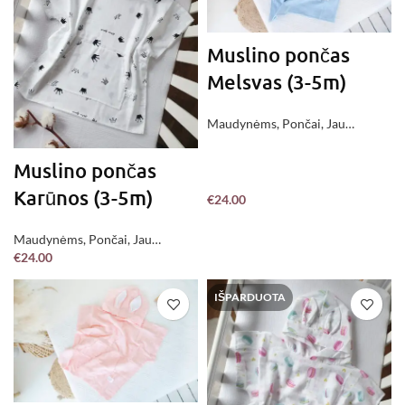
Muslino pončas
Melsvas (3-5m)
Maudynėms
,
Pončai
,
Jau
pagaminta !
Muslino pončas
Karūnos (3-5m)
€
24.00
Maudynėms
,
Pončai
,
Jau
€
24.00
pagaminta !
IŠPARDUOTA