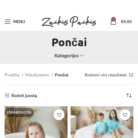
0
MENU
€
0.00
Pončai
Kategorijos
Pradžia
Maudynėms
Pončai
Rodomi visi rezultatai: 12
Rodyti juostą
IŠPARDUOTA