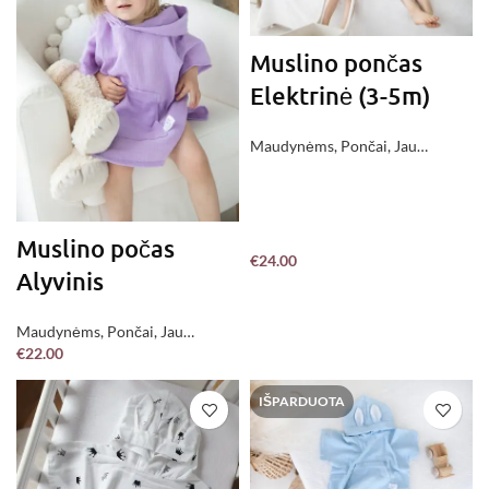
Muslino pončas
Elektrinė (3-5m)
Maudynėms
,
Pončai
,
Jau
pagaminta !
Muslino počas
€
24.00
Alyvinis
Maudynėms
,
Pončai
,
Jau
€
22.00
pagaminta !
IŠPARDUOTA