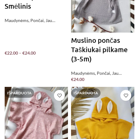
Smėlinis
Maudynėms
,
Pončai
,
Jau
pagaminta !
Muslino pončas
Taškiukai pilkame
€
22.00
–
€
24.00
(3-5m)
Maudynėms
,
Pončai
,
Jau
€
24.00
pagaminta !
IŠPARDUOTA
IŠPARDUOTA