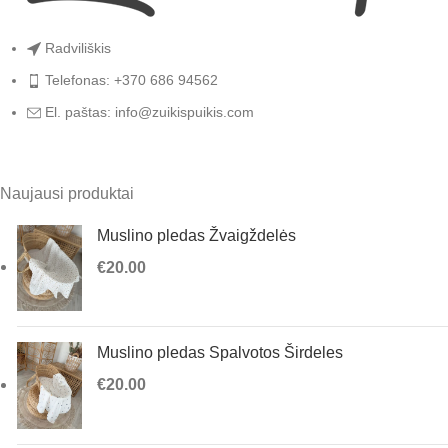
Radviliškis
Telefonas: +370 686 94562
El. paštas: info@zuikispuikis.com
Naujausi produktai
Muslino pledas Žvaigždelės
€
20.00
Muslino pledas Spalvotos Širdeles
€
20.00