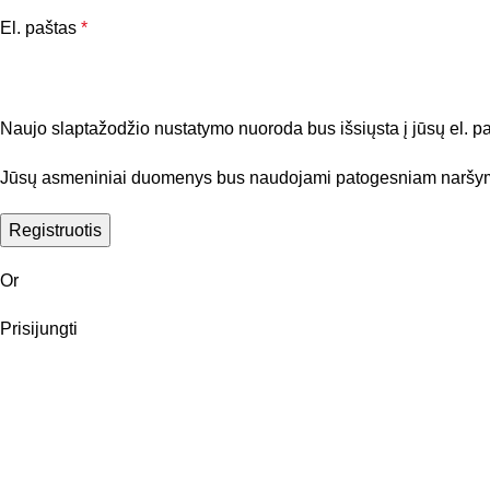
El. paštas
*
Naujo slaptažodžio nustatymo nuoroda bus išsiųsta į jūsų el. p
Jūsų asmeniniai duomenys bus naudojami patogesniam naršymui
Registruotis
Or
Prisijungti