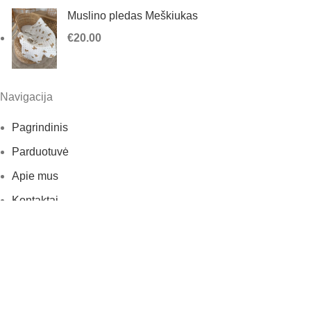
Muslino pledas Meškiukas
€
20.00
Navigacija
Pagrindinis
Parduotuvė
Apie mus
Kontaktai
Informacija
Pirkimo / pardavimo taisyklės
Pristatymas ir apmokėjimas