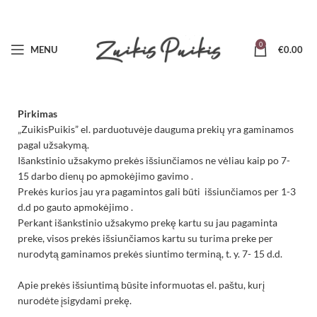
0
MENU
€
0.00
Pirkimas
„ZuikisPuikis” el. parduotuvėje dauguma prekių yra gaminamos
pagal užsakymą.
Išankstinio užsakymo prekės išsiunčiamos ne vėliau kaip po 7-
15 darbo dienų po apmokėjimo gavimo .
Prekės kurios jau yra pagamintos gali būti išsiunčiamos per 1-3
d.d po gauto apmokėjimo .
Perkant išankstinio užsakymo prekę kartu su jau pagaminta
preke, visos prekės išsiunčiamos kartu su turima preke per
nurodytą gaminamos prekės siuntimo terminą, t. y. 7- 15 d.d.
Apie prekės išsiuntimą būsite informuotas el. paštu, kurį
nurodėte įsigydami prekę.