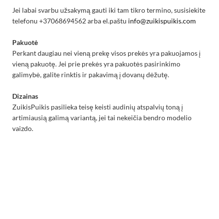
Jei labai svarbu užsakymą gauti iki tam tikro termino, susisiekite
telefonu +37068694562 arba el.paštu
info@zuikispuikis.com
Pakuotė
Perkant daugiau nei vieną prekę visos prekės yra pakuojamos į
vieną pakuotę. Jei prie prekės yra pakuotės pasirinkimo
galimybė, galite rinktis ir pakavimą į dovanų dėžutę.
Dizainas
​ZuikisPuikis pasilieka teisę keisti audinių atspalvių toną į
artimiausią galimą variantą, jei tai nekeičia bendro modelio
vaizdo.