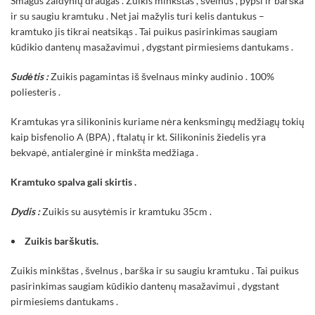
Smagus žaidynių draugas . Zuikis minkštas , švelnus , pypsi ir barška
ir su saugiu kramtuku . Net jai mažylis turi kelis dantukus –
kramtuko jis tikrai neatsikąs . Tai puikus pasirinkimas saugiam
kūdikio dantenų masažavimui , dygstant pirmiesiems dantukams .
Sudėtis :
Zuikis pagamintas iš švelnaus minky audinio . 100%
poliesteris .
Kramtukas yra silikoninis kuriame nėra kenksmingų medžiagų tokių
kaip bisfenolio A (BPA) , ftalatų ir kt. Silikoninis žiedelis yra
bekvapė, antialerginė ir minkšta medžiaga .
Kramtuko spalva gali skirtis .
Dydis :
Zuikis su ausytėmis ir kramtuku 35cm .
Zuikis barškutis.
Zuikis minkštas , švelnus , barška ir su saugiu kramtuku . Tai puikus
pasirinkimas saugiam kūdikio dantenų masažavimui , dygstant
pirmiesiems dantukams .