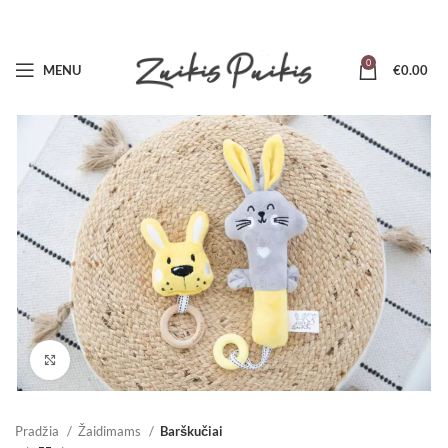
0
MENU
€
0.00
Padidinti
Pradžia
Žaidimams
Barškučiai