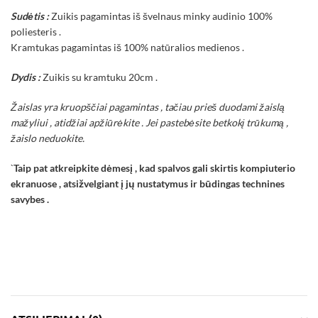
Sudėtis :
Zuikis pagamintas iš švelnaus minky audinio 100%
poliesteris .
Kramtukas pagamintas iš 100% natūralios medienos .
Dydis :
Zuikis su kramtuku 20cm .
Žaislas yra kruopščiai pagamintas , tačiau prieš duodami žaislą
mažyliui , atidžiai apžiūrėkite . Jei pastebėsite betkokį trūkumą ,
žaislo neduokite.
`
Taip pat atkreipkite dėmesį , kad spalvos gali skirtis kompiuterio
ekranuose , atsižvelgiant į jų nustatymus ir būdingas technines
savybes .