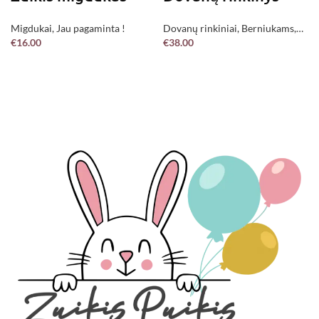
Migdukai
,
Jau pagaminta !
Dovanų rinkiniai
,
Berniukams
,
€
16.00
€
38.00
Mergaitėms
,
Neutralūs
,
Jau
Į KREPŠELĮ
Į KREPŠELĮ
pagaminta !