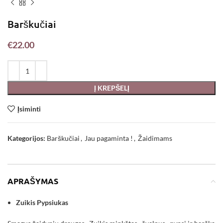
Barškučiai
€
22.00
Į KREPŠELĮ
Įsiminti
Kategorijos:
Barškučiai
,
Jau pagaminta !
,
Žaidimams
APRAŠYMAS
Zuikis Pypsiukas