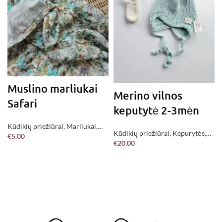
Muslino marliukai
Merino vilnos
Safari
keputytė 2-3mėn
Kūdikių priežiūrai
,
Marliukai
,
Kūdikių priežiūrai
,
Kepurytės
,
€
5.00
Jau pagaminta !
€
20.00
Be kategorijos
,
Jau pagaminta !
Į KREPŠELĮ
DAUGIAU