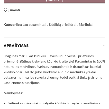
Įsiminti
Kategorijos:
Jau pagaminta !
,
Kūdikių priežiūrai
,
Marliukai
APRAŠYMAS
Dvigubas marliukas kūdikiui – švelni ir universali priežiūros
priemonė!Būtinas kiekvieno kūdikio kraitelyje! Pagamintas iš 100%
natūralios medvilnės, švelnus, kvėpuojantis ir draugiškas jautriai
kūdikio odai. Dėl dvigubo sluoksnio audinio marliukas yra dar
patvaresnis ir geriau sugeria drėgmę, todėl puikiai tinka įvairioms
kasdienėms situacijoms.
Naudojimas:
Seilinukas – švelniai nuvalysite kūdikio burnytę po maitinimo.