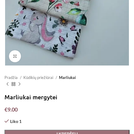
Padidinti
Pradžia
Kūdikių priežiūrai
Marliukai
Marliukai mergytei
€
9.00
Liko 1
Į KREPŠELĮ