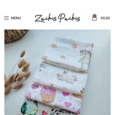
0
MENU
€
0.00