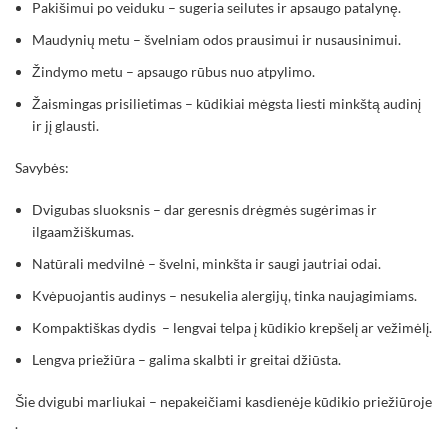
Pakišimui po veiduku – sugeria seilutes ir apsaugo patalynę.
Maudynių metu – švelniam odos prausimui ir nusausinimui.
Žindymo metu – apsaugo rūbus nuo atpylimo.
Žaismingas prisilietimas – kūdikiai mėgsta liesti minkštą audinį
ir jį glausti.
Savybės:
Dvigubas sluoksnis – dar geresnis drėgmės sugėrimas ir
ilgaamžiškumas.
Natūrali medvilnė – švelni, minkšta ir saugi jautriai odai.
Kvėpuojantis audinys – nesukelia alergijų, tinka naujagimiams.
Kompaktiškas dydis
– lengvai telpa į kūdikio krepšelį ar vežimėlį.
Lengva priežiūra – galima skalbti ir greitai džiūsta.
Šie dvigubi marliukai – nepakeičiami kasdienėje kūdikio priežiūroje
.