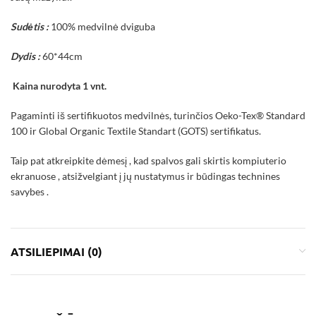
Sudėtis :
100% medvilnė dviguba
Dydis :
60*44cm
Kaina nurodyta 1 vnt.
Pagaminti iš sertifikuotos medvilnės, turinčios Oeko-Tex® Standard
100 ir Global Organic Textile Standart (GOTS) sertifikatus.
Taip pat atkreipkite dėmesį , kad spalvos gali skirtis kompiuterio
ekranuose , atsižvelgiant į jų nustatymus ir būdingas technines
savybes .
ATSILIEPIMAI (0)