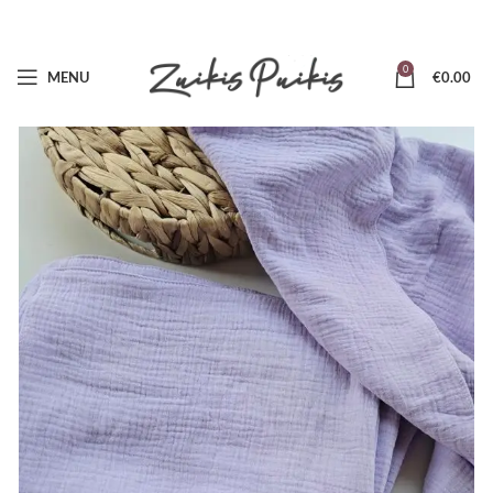
0
MENU
€
0.00