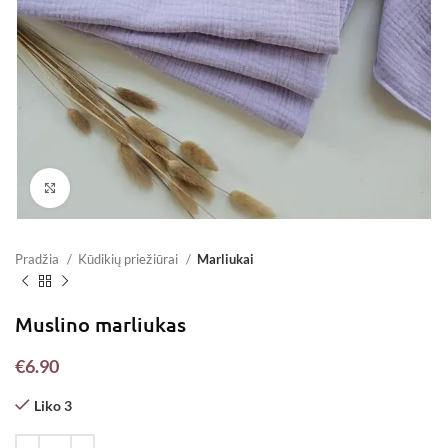
Padidinti
Pradžia
Kūdikių priežiūrai
Marliukai
Muslino marliukas
€
6.90
Liko 3