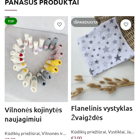
PANAŠŪS PRODUKTAI
TOP
IŠPARDUOTA
Flanelinis vystyklas
Vilnonės kojinytės
Žvaigždės
naujagimiui
Kūdikių priežiūrai
,
Vystiklai
,
Jau
Kūdikių priežiūrai
,
Vilnonės ir
€
3.00
pagaminta !