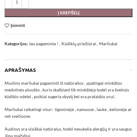
Į KREPŠELĮ
Įsiminti
Kategorijos:
Jau pagaminta !
,
Kūdikių priežiūrai
,
Marliukai
APRAŠYMAS
Muslino marliukai pagaminti iš natūralios , ypatingai minkštos
medvilnės pluošto , kuris skalbiant tik minkštėja todėl yra švelnūs
kūdikio odelei , puikiai sugeria skystį bei yra pralaidūs orui.
Marliukai reikalingi visur: ligoninėjė , namuose , lauke , kelionėje ar
net svečiuose.
Audinys yra visiškai natūralus, todėl nesukelia alergijų ir yra saugus
Jūsų mažyliui.