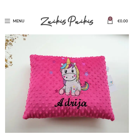
0
MENU
€
0.00