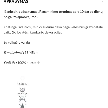
APRAŠYMAS
Išankstinis užsakymas . Pagaminimo terminas apie 10 darbo dienų
po gauto apmokėjimo .
Ypatingai švelnios , minky audinio deko pagalvėlės bus graži detalė
vaikučio lovytės , kambario dekoracija .
Su vaikučio vardu .
Išmatavimai :
35*45cm
Sudėtis :
100% pliesteris