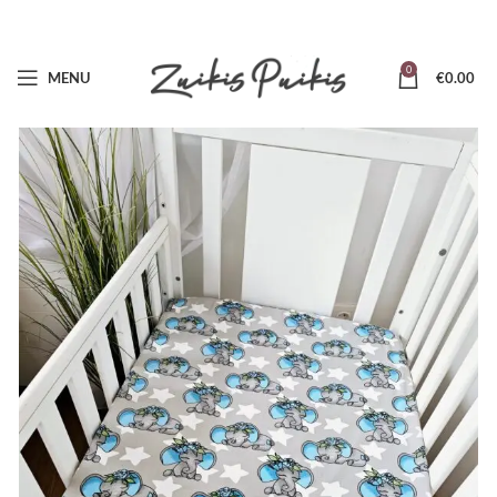
0
MENU
€
0.00