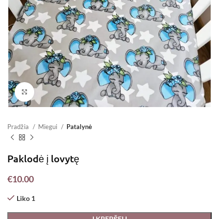
Padidinti
Pradžia
Miegui
Patalynė
Paklodė į lovytę
€
10.00
Liko 1
Į KREPŠELĮ