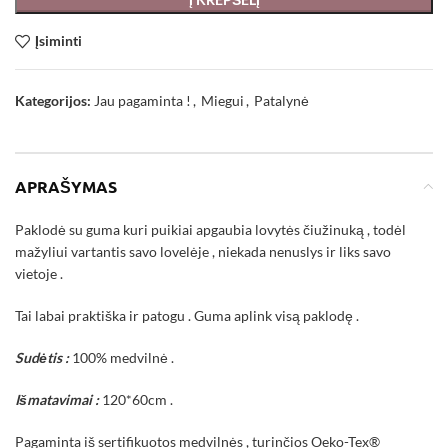
Įsiminti
Kategorijos:
Jau pagaminta !
,
Miegui
,
Patalynė
APRAŠYMAS
Paklodė su guma kuri puikiai apgaubia lovytės čiužinuką , todėl
mažyliui vartantis savo lovelėje , niekada nenuslys ir liks savo
vietoje .
Tai labai praktiška ir patogu . Guma aplink visą paklodę .
Sudėtis :
100% medvilnė .
Išmatavimai :
120*60cm .
Pagaminta iš sertifikuotos medvilnės , turinčios Oeko-Tex®