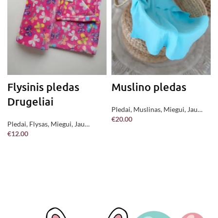
Flysinis pledas
Muslino pledas
Drugeliai
!
Pledai
,
Muslinas
,
Miegui
,
Jau
€
20.00
pagaminta !
Pledai
,
Flysas
,
Miegui
,
Jau
Į KREPŠELĮ
€
12.00
pagaminta !
Į KREPŠELĮ