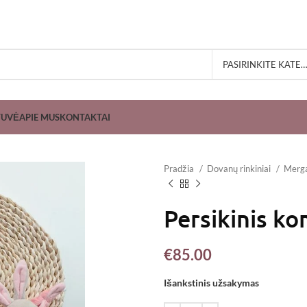
PASIRINKITE KATEGORIJĄ
TUVĖ
APIE MUS
KONTAKTAI
Pradžia
Dovanų rinkiniai
Merg
Persikinis k
€
85.00
Išankstinis užsakymas