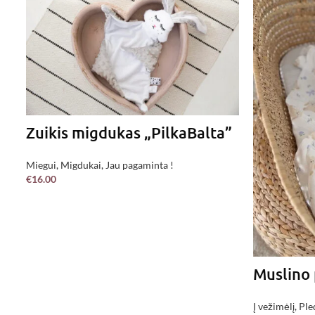
Zuikis migdukas „PilkaBalta”
Miegui
,
Migdukai
,
Jau pagaminta !
€
16.00
Į KREPŠELĮ
Muslino 
Į vežimėlį
,
Ple