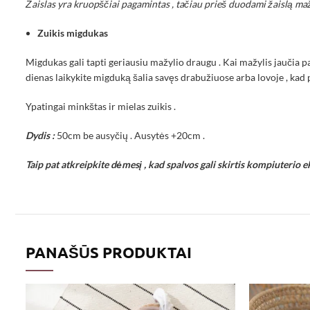
Žaislas yra kruopščiai pagamintas , tačiau prieš duodami žaislą mažyl
Zuikis migdukas
Migdukas gali tapti geriausiu mažylio draugu . Kai mažylis jaučia paž
dienas laikykite migduką šalia savęs drabužiuose arba lovoje , kad 
Ypatingai minkštas ir mielas zuikis .
Dydis :
50cm be ausyčių . Ausytės +20cm .
Taip pat atkreipkite dėmesį , kad spalvos gali skirtis kompiuterio e
PANAŠŪS PRODUKTAI