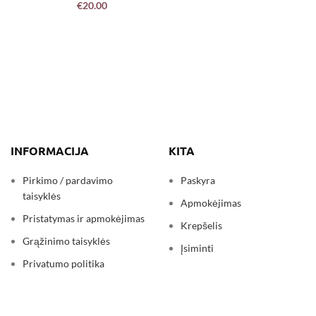
€
20.00
Į KREPŠELĮ
INFORMACIJA
KITA
Pirkimo / pardavimo
Paskyra
taisyklės
Apmokėjimas
Pristatymas ir apmokėjimas
Krepšelis
Grąžinimo taisyklės
Įsiminti
Privatumo politika