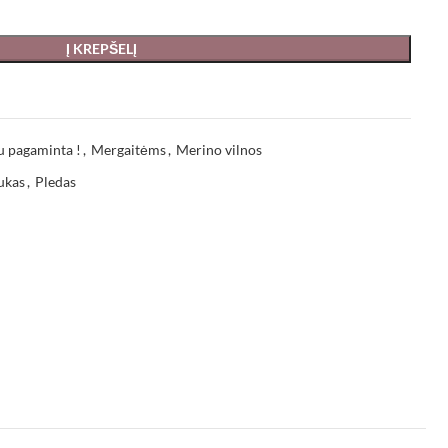
Į KREPŠELĮ
u pagaminta !
,
Mergaitėms
,
Merino vilnos
ukas
,
Pledas