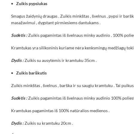
Zuikis pypsiukas
Smagus žaidynių draugas . Zuikis minkštas , švelnus , pypsi ir baršk
masažavimui , dygstant pirmiesiems dantukams .
Sudėtis :
Zuikis pagamintas iš švelnaus minky audinio . 100% polies
Kramtukas yra silikoninis kuriame nėra kenksmingų medžiagų tokių ka
Dydis :
Zuikis su ausytėmis ir kramtuku 35cm .
Zuikis barškutis
Zuikis minkštas , švelnus , barška ir su saugiu kramtuku . Tai pui
Sudėtis :
Zuikis pagamintas iš švelnaus minky audinio 100% poliest
Kramtukas pagamintas iš 100% natūralios medienos .
Dydis :
Zuikis su kramtuku 20cm .