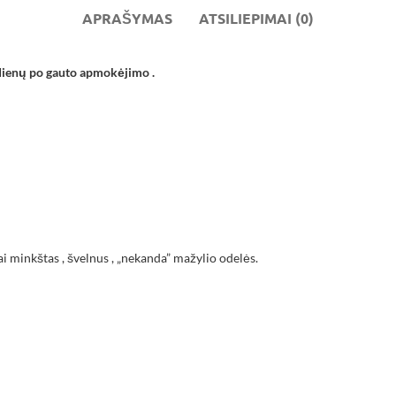
APRAŠYMAS
ATSILIEPIMAI (0)
 dienų po gauto apmokėjimo .
bai minkštas , švelnus , „nekanda” mažylio odelės.