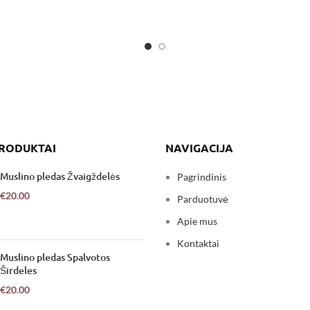
PASIRINKITE
PRODUKTAI
NAVIGACIJA
Muslino pledas Žvaigždelės
Pagrindinis
€
20.00
Parduotuvė
Apie mus
Kontaktai
Muslino pledas Spalvotos
Širdeles
€
20.00