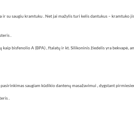
a ir su saugiu kramtuku . Net jai mažylis turi kelis dantukus – kramtuko ji
teris .
ip bisfenolio A (BPA) , ftalatų ir kt. Silikoninis žiedelis yra bekvapė, a
kus pasirinkimas saugiam kūdikio dantenų masažavimui , dygstant pirmiesi
eris .