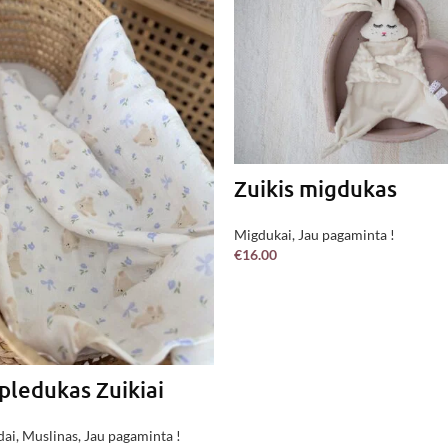
Zuikis migdukas
Migdukai
,
Jau pagaminta !
€
16.00
PASIRINKITE
pledukas Zuikiai
dai
,
Muslinas
,
Jau pagaminta !