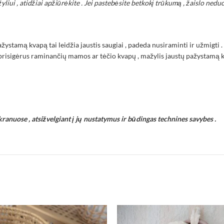
iui , atidžiai apžiūrėkite . Jei pastebėsite betkokį trūkumą , žaislo neduo
ystamą kvapą tai leidžia jaustis saugiai , padeda nusiraminti ir užmigti . 
prisigėrus raminančių mamos ar tėčio kvapų , mažylis jaustų pažystamą kva
kranuose , atsižvelgiant į jų nustatymus ir būdingas technines savybes .