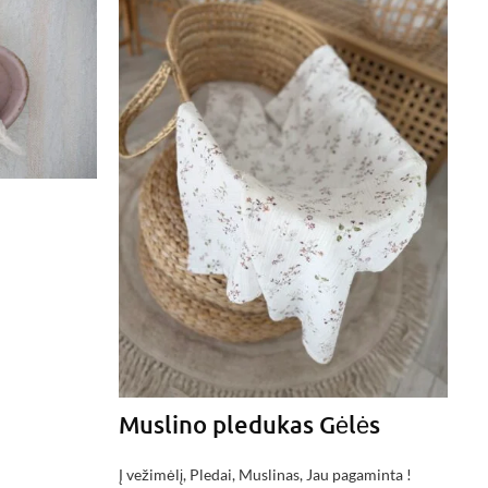
V
Po
€
2
Muslino pledukas Gėlės
Į vežimėlį
,
Pledai
,
Muslinas
,
Jau pagaminta !