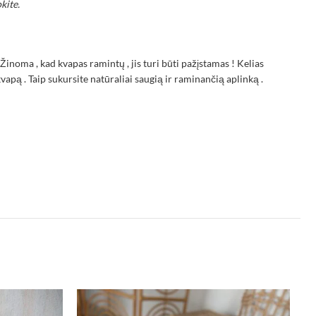
kite.
Žinoma , kad kvapas ramintų , jis turi būti pažįstamas ! Kelias
pą . Taip sukursite natūraliai saugią ir raminančią aplinką .