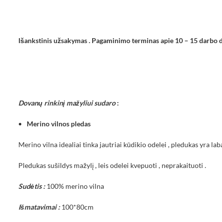
Išankstinis užsakymas . Pagaminimo terminas apie 10 – 15 darbo
Dovanų rinkinį mažyliui sudaro
:
Merino vilnos pledas
Merino vilna idealiai tinka jautriai kūdikio odelei , pledukas yra la
Pledukas sušildys mažylį , leis odelei kvepuoti , neprakaituoti .
Sudėtis :
100% merino vilna
Išmatavimai :
100*80cm