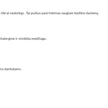
s tikrai neatsikąs . Tai puikus pasirinkimas saugiam kūdikio dantenų
ntialerginė ir minkšta medžiaga .
ems dantukams .