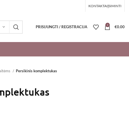
KONTAKTAI
ĮSIMINTI
0
PRISIJUNGTI / REGISTRACIJA
€
0.00
aitėms
Persikinis komplektukas
omplektukas