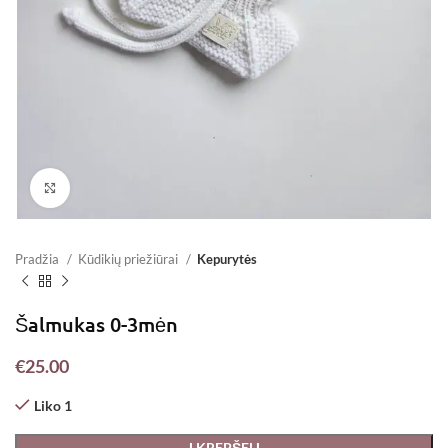
Padidinti
Pradžia
Kūdikių priežiūrai
Kepurytės
Šalmukas 0-3mėn
€
25.00
Liko 1
Į KREPŠELĮ