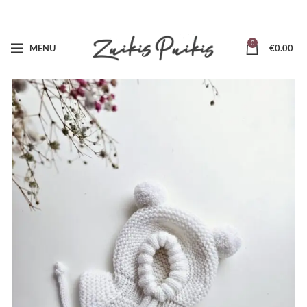
0
MENU
€
0.00