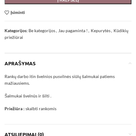
Įsiminti
Kategorijos:
Be kategorijos
,
Jau pagaminta !
,
Kepurytės
,
Kūdikių
priežiūrai
APRAŠYMAS
Rankų darbo itin švelnios pusvilnės siūlų šalmukai patiems
mažiausiems.
Šalmukai švelnūs ir šilti .
Priežiūra :
skalbti rankomis
ATSILIEPIMAI (0)