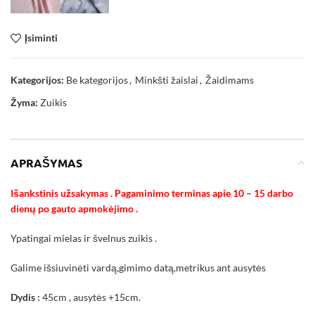
Įsiminti
Kategorijos:
Be kategorijos
,
Minkšti žaislai
,
Žaidimams
Žyma:
Zuikis
APRAŠYMAS
Išankstinis užsakymas . Pagaminimo terminas apie 10 – 15 darbo
dienų po gauto apmokėjimo .
Ypatingai mielas ir švelnus zuikis .
Galime išsiuvinėti vardą,gimimo datą,metrikus ant ausytės
Dydis :
45cm , ausytės +15cm.