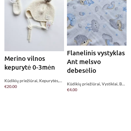
Flanelinis vystyklas
Merino vilnos
Ant melsvo
kepurytė 0-3mėn
debesėlio
Kūdikių priežiūrai
,
Kepurytės
,
Kūdikių priežiūrai
,
Vystiklai
,
Be
€
20.00
Be kategorijos
€
4.00
kategorijos
,
Jau pagaminta !
DAUGIAU
Į KREPŠELĮ