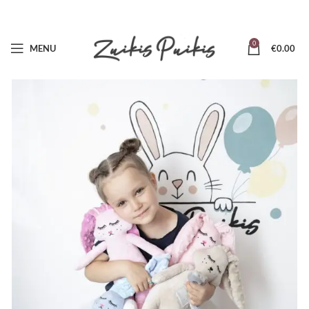
0
MENU
€
0.00