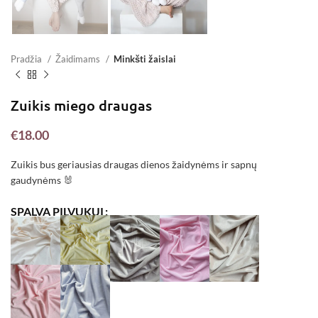
Pradžia
Žaidimams
Minkšti žaislai
Zuikis miego draugas
€
18.00
Zuikis bus geriausias draugas dienos žaidynėms ir sapnų
gaudynėms 🐰
SPALVA PILVUKUI