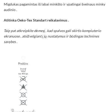
Migdukas pagamintas iš labai minkšto ir ypatingai švelnaus minky
audinio .
Atitinka Oeko-Tex Standart reikalavimus .
Taip pat atkreipkite dėmesį , kad spalvos gali skirtis kompiuterio
ekranuose , atsižvelgiant į jų nustatymus ir būdingas technines
savybes .