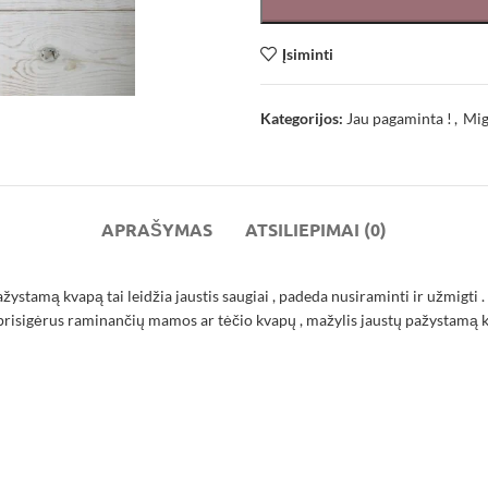
Įsiminti
Kategorijos:
Jau pagaminta !
,
Mig
APRAŠYMAS
ATSILIEPIMAI (0)
ystamą kvapą tai leidžia jaustis saugiai , padeda nusiraminti ir užmigti . 
prisigėrus raminančių mamos ar tėčio kvapų , mažylis jaustų pažystamą kva