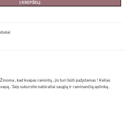
Į KREPŠELĮ
dukai
Žinoma , kad kvapas ramintų , jis turi būti pažįstamas ! Kelias
pą . Taip sukursite natūraliai saugią ir raminančią aplinką .