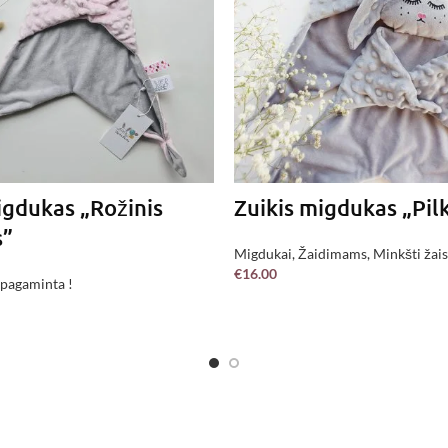
igdukas „Rožinis
Zuikis migdukas „Pil
s”
Migdukai
,
Žaidimams
,
Minkšti žais
€
16.00
pagaminta !
 pagaminta !
Į KREPŠELĮ
Į KREPŠELĮ