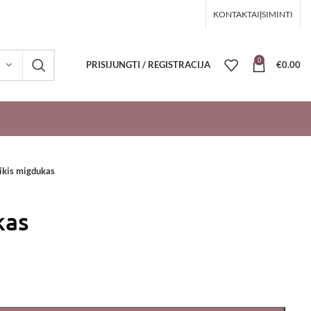
KONTAKTAI
ĮSIMINTI
0
PRISIJUNGTI / REGISTRACIJA
€
0.00
ikis migdukas
kas