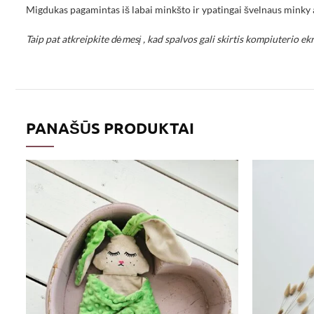
Migdukas pagamintas iš labai minkšto ir ypatingai švelnaus minky 
Taip pat atkreipkite dėmesį , kad spalvos gali skirtis kompiuterio ek
PANAŠŪS PRODUKTAI