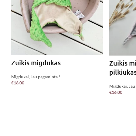
Zuikis migdukas
Zuikis m
pilkiuka
Migdukai
,
Jau pagaminta !
€
16.00
Migdukai
,
Jau
Į KREPŠELĮ
€
16.00