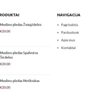
PRODUKTAI
NAVIGACIJA
Muslino pledas Žvaigždelės
Pagrindinis
€
20.00
Parduotuvė
Apie mus
Kontaktai
Muslino pledas Spalvotos
Širdeles
€
20.00
Muslino pledas Meškiukas
€
20.00