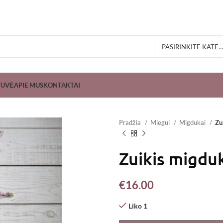
PASIRINKITE KATEGORIJĄ
TUVĖ
APIE MUS
KONTAKTAI
Pradžia
Miegui
Migdukai
Zu
Zuikis migdu
€
16.00
Liko 1