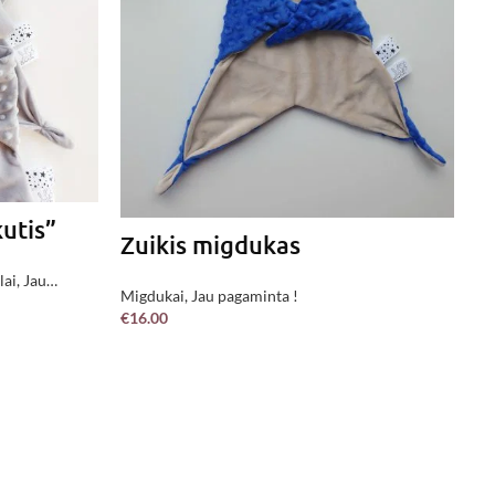
Z
Mi
€
1
kutis”
Zuikis migdukas
lai
,
Jau
Migdukai
,
Jau pagaminta !
€
16.00
Į KREPŠELĮ