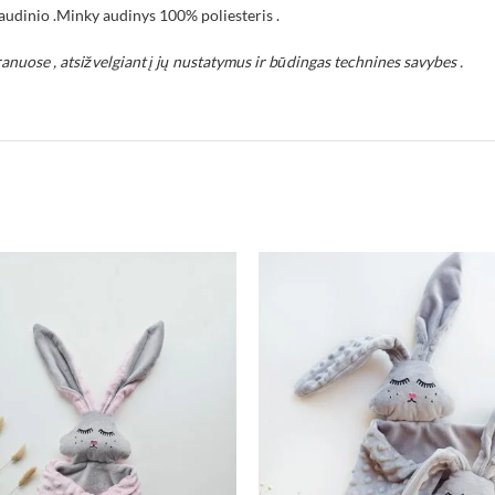
audinio .Minky audinys 100% poliesteris .
ranuose , atsižvelgiant į jų nustatymus ir būdingas technines savybes .