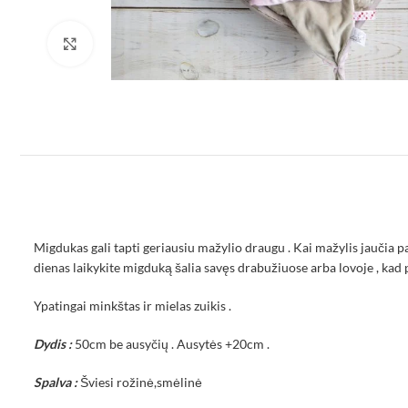
Padidinti
Migdukas gali tapti geriausiu mažylio draugu . Kai mažylis jaučia paž
dienas laikykite migduką šalia savęs drabužiuose arba lovoje , kad 
Ypatingai minkštas ir mielas zuikis .
Dydis :
50cm be ausyčių . Ausytės +20cm .
Spalva :
Šviesi rožinė,smėlinė