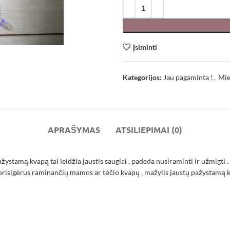
Įsiminti
Kategorijos:
Jau pagaminta !
,
Mie
APRAŠYMAS
ATSILIEPIMAI (0)
ystamą kvapą tai leidžia jaustis saugiai , padeda nusiraminti ir užmigti . 
prisigėrus raminančių mamos ar tėčio kvapų , mažylis jaustų pažystamą kva