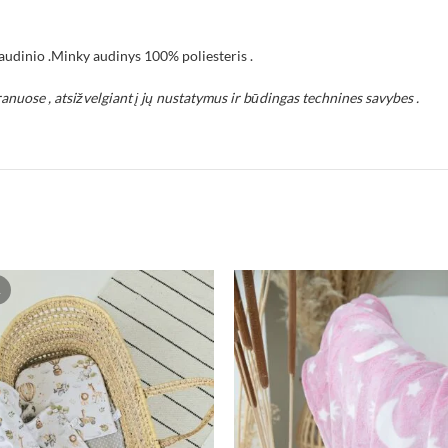
audinio .Minky audinys 100% poliesteris .
ranuose , atsižvelgiant į jų nustatymus ir būdingas technines savybes .
A