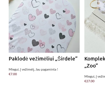
Paklodė vežimėliui „Širdele”
Komplekt
„Zoo”
Miegui
,
Į vežimėlį
,
Jau pagaminta !
€
7.00
Miegui
,
Į veži
DAUGIAU
€
27.00