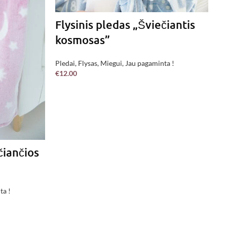
Flysinis pledas „Šviečiantis
kosmosas”
Pledai
,
Flysas
,
Miegui
,
Jau pagaminta !
P
€
12.00
DAUGIAU
k
Mi
€
2
čiančios
ta !