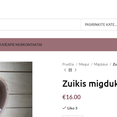
PASIRINKITE KATEGORIJĄ
TUVĖ
APIE MUS
KONTAKTAI
Pradžia
Miegui
Migdukai
Zu
Zuikis migdu
€
16.00
Liko 3