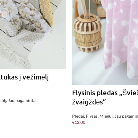
ukas į vežimėlį
Flysinis pledas „Švie
žvaigždės”
mėlį
,
Jau pagaminta !
DAUGIAU
Pledai
,
Flysas
,
Miegui
,
Jau pagamin
€
12.00
Į KREPŠELĮ