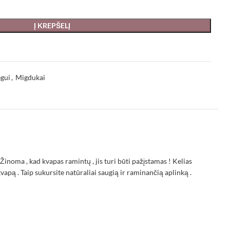
Į KREPŠELĮ
gui
,
Migdukai
Žinoma , kad kvapas ramintų , jis turi būti pažįstamas ! Kelias
pą . Taip sukursite natūraliai saugią ir raminančią aplinką .