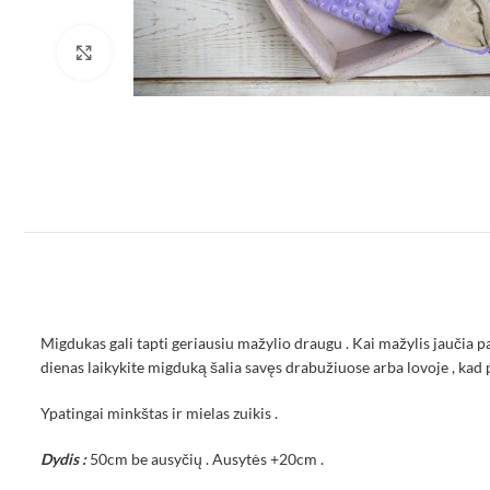
Padidinti
Migdukas gali tapti geriausiu mažylio draugu . Kai mažylis jaučia paž
dienas laikykite migduką šalia savęs drabužiuose arba lovoje , kad 
Ypatingai minkštas ir mielas zuikis .
Dydis :
50cm be ausyčių . Ausytės +20cm .