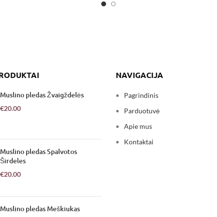
PRODUKTAI
NAVIGACIJA
Muslino pledas Žvaigždelės
Pagrindinis
€
20.00
Parduotuvė
Apie mus
Kontaktai
Muslino pledas Spalvotos
Širdeles
€
20.00
Muslino pledas Meškiukas