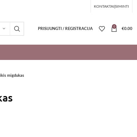
KONTAKTAI
ĮSIMINTI
0
PRISIJUNGTI / REGISTRACIJA
€
0.00
ikis migdukas
kas