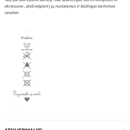
ekranuose , atsižvelgiant į jų nustatymus ir būdingas technines
savybes .
ATSILIEPIMAI (0)