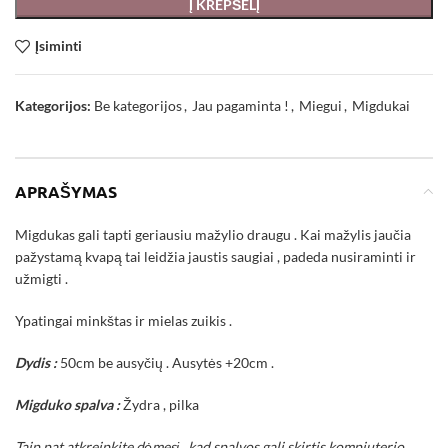
Į KREPŠELĮ
Įsiminti
Kategorijos:
Be kategorijos
,
Jau pagaminta !
,
Miegui
,
Migdukai
APRAŠYMAS
Migdukas gali tapti geriausiu mažylio draugu . Kai mažylis jaučia
pažystamą kvapą tai leidžia jaustis saugiai , padeda nusiraminti ir
užmigti .
Ypatingai minkštas ir mielas zuikis .
Dydis :
50cm be ausyčių . Ausytės +20cm .
Migduko spalva :
Žydra , pilka
Taip pat atkreipkite dėmesį , kad spalvos gali skirtis kompiuterio