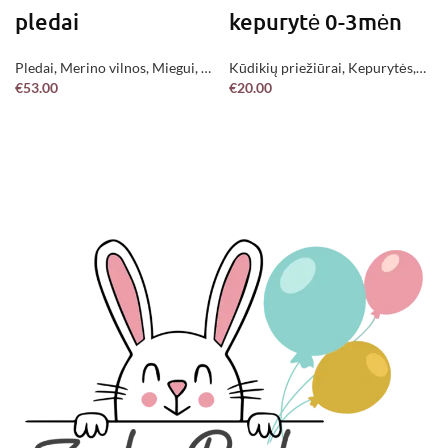
pledai
kepurytė 0-3mėn
Pledai
,
Merino vilnos
,
Miegui
,
Be
Kūdikių priežiūrai
,
Kepurytės
,
€
53.00
€
20.00
kategorijos
,
Jau pagaminta !
Be kategorijos
,
Jau pagaminta !
DAUGIAU