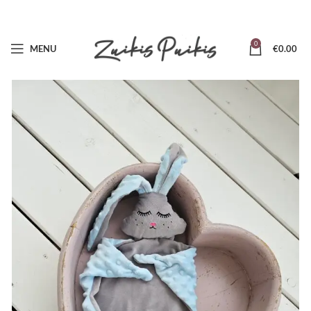
0
MENU
€
0.00