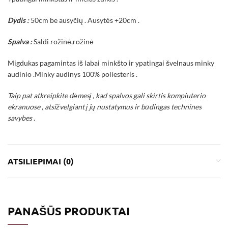
Dydis :
50cm be ausyčių . Ausytės +20cm .
Spalva :
Saldi rožinė,rožinė
Migdukas pagamintas iš labai minkšto ir ypatingai švelnaus minky
audinio .Minky audinys 100% poliesteris .
Taip pat atkreipkite dėmesį , kad spalvos gali skirtis kompiuterio
ekranuose , atsižvelgiant į jų nustatymus ir būdingas technines
savybes .
ATSILIEPIMAI (0)
PANAŠŪS PRODUKTAI