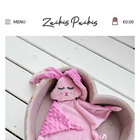
0
MENU
€
0.00