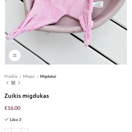
Padidinti
Pradžia
Miegui
Migdukai
Zuikis migdukas
€
16.00
Liko 3