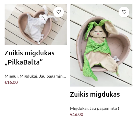
Zuikis migdukas
„PilkaBalta”
Miegui
,
Migdukai
,
Jau pagaminta
€
16.00
!
Į KREPŠELĮ
Zuikis migdukas
Migdukai
,
Jau pagaminta !
€
16.00
Į KREPŠELĮ