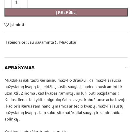
Į KREPŠELĮ
Įsiminti
Kategorijos:
Jau pagaminta !
,
Migdukai
APRAŠYMAS
Migdukas gali tapti geriausiu mažylio draugu . Kai mažylis jaučia
pažystamą kvapą tai leidžia jaustis saugiai , padeda nusiraminti ir
užmigti . Žinoma , kad kvapas ramintų , jis turi būti pažįstamas !
Kelias dienas laikykite migduką šalia savęs drabužiuose arba lovoje
, kad prisigėrus raminančių mamos ar tėčio kvapų , mažylis jaustų
pažystamą kvapą . Taip sukursite natūraliai saugią ir raminančią
aplinką .
Ypatingai minkštas ir mielas zuikis .