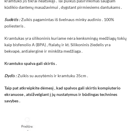
kramtuko jis tikrai neatsikąs . Tai puikus pasirinkimas saugiam
kūdikio dantenų masažavimui , dygstant pirmiesiems dantukams .
Sudėtis :
Zuikis pagamintas iš švelnaus minky audinio . 100%
poliesteris .
Kramtukas yra silikoninis kuriame nėra kenksmingų medžiagų tokių
kaip bisfenolio A (BPA) , ftalatų ir kt. Silikoninis žiedelis yra
bekvapė, antialerginė ir minkšta medžiaga .
Kramtuko spalva gali skirtis .
Dydis :
Zuikis su ausytėmis ir kramtuku 35cm .
Taip pat atkreipkite dėmesį , kad spalvos gali skirtis kompiuterio
ekranuose , atsižvelgiant į jų nustatymus ir būdingas technines
savybes .