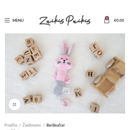
0
MENU
€
0.00
Padidinti
Pradžia
Žaidimams
Barškučiai