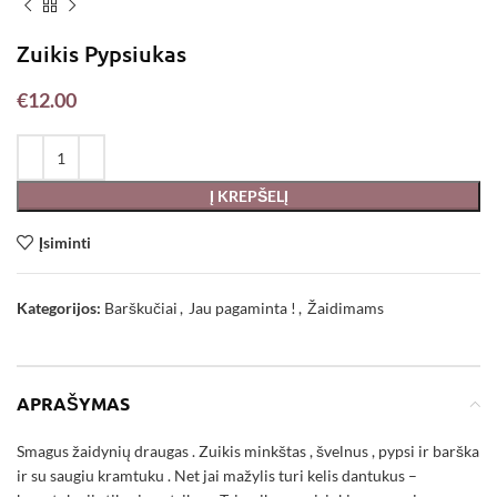
Zuikis Pypsiukas
€
12.00
Į KREPŠELĮ
Įsiminti
Kategorijos:
Barškučiai
,
Jau pagaminta !
,
Žaidimams
APRAŠYMAS
Smagus žaidynių draugas . Zuikis minkštas , švelnus , pypsi ir barška
ir su saugiu kramtuku . Net jai mažylis turi kelis dantukus –