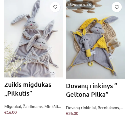
IŠPARDUOTA
Zuikis migdukas
Dovanų rinkinys ”
„Pilkutis”
Geltona Pilka”
Migdukai
,
Žaidimams
,
Minkšti
Dovanų rinkiniai
,
Berniukams
,
€
16.00
žaislai
,
Jau pagaminta !
€
36.00
Mergaitėms
,
Neutralūs
,
Be
Į KREPŠELĮ
DAUGIAU
kategorijos
,
Jau pagaminta !
,
Žaidimams