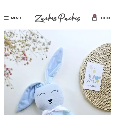
0
MENU
€
0.00