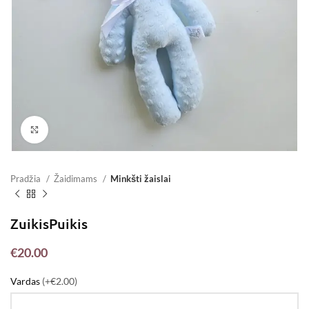
Padidinti
Pradžia
Žaidimams
Minkšti žaislai
ZuikisPuikis
€
20.00
Vardas
(+€2.00)