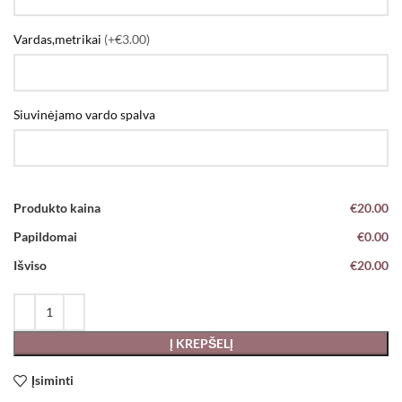
Vardas,metrikai
(+€3.00)
Siuvinėjamo vardo spalva
Produkto kaina
€20.00
Papildomai
€0.00
Išviso
€20.00
Į KREPŠELĮ
Įsiminti