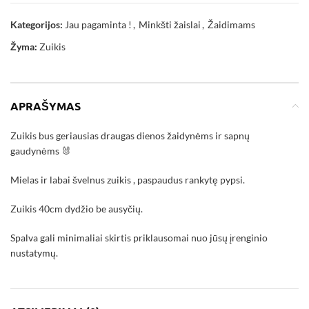
Kategorijos:
Jau pagaminta !
,
Minkšti žaislai
,
Žaidimams
Žyma:
Zuikis
APRAŠYMAS
Zuikis bus geriausias draugas dienos žaidynėms ir sapnų
gaudynėms 🐰
Mielas ir labai švelnus zuikis , paspaudus rankytę pypsi.
Zuikis 40cm dydžio be ausyčių.
Spalva gali minimaliai skirtis priklausomai nuo jūsų įrenginio
nustatymų.