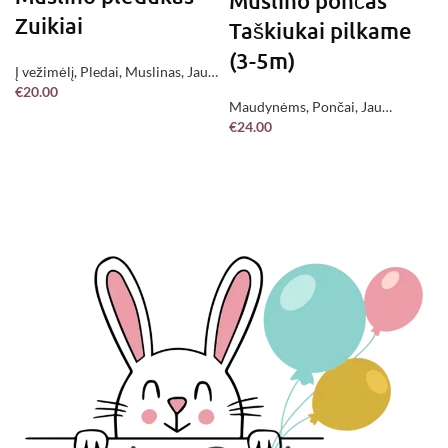
Muslino pončas
Zuikiai
Taškiukai pilkame
(3-5m)
Į vežimėlį
,
Pledai
,
Muslinas
,
Jau
€
20.00
pagaminta !
Maudynėms
,
Pončai
,
Jau
PASIRINKITE
€
24.00
pagaminta !