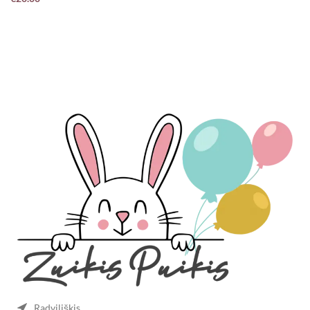
Į KREPŠELĮ
Radviliškis