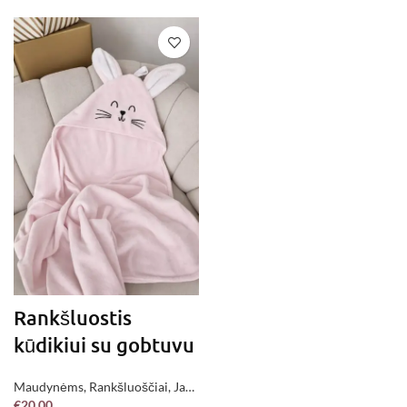
Rankšluostis
kūdikiui su gobtuvu
Maudynėms
,
Rankšluoščiai
,
Jau
€
20.00
pagaminta !