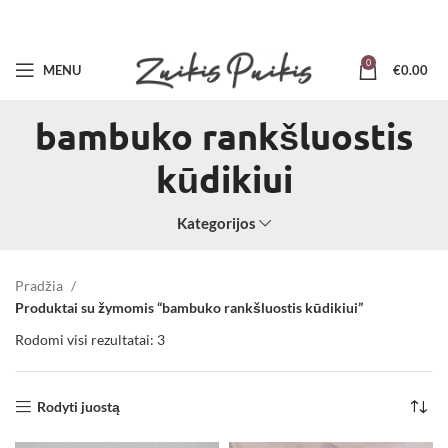
0
MENU
€
0.00
bambuko rankšluostis
kūdikiui
Kategorijos
Pradžia
Produktai su žymomis “bambuko rankšluostis kūdikiui”
Rodomi visi rezultatai: 3
Rodyti juostą