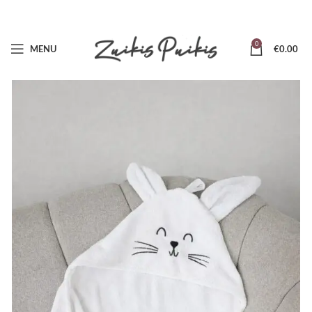
0
MENU
€
0.00