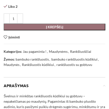
Liko 2
Į KREPŠELĮ
Įsiminti
Kategorijos:
Jau pagaminta !
,
Maudynėms
,
Rankšluoščiai
Žymos:
bambuko rankšluostis
,
bambuko rankšluostis kūdikiui
,
Maudynės
,
Rankšluostis kūdikiui
,
rankšluostis su gobtuvu
APRAŠYMAS
Švelnus ir minkštas rankšluostis kūdikiui su gobtuvu –
nepakeičiamas po maudynių. Pagamintas iš bambuko pluošto
audinio, kuris pasižymi puikiu drėgmės sugėrimu, minkštumu ir yra