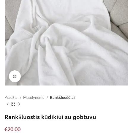
Padidinti
Pradžia
Maudynėms
Rankšluoščiai
Rankšluostis kūdikiui su gobtuvu
€
20.00