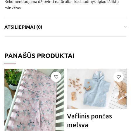
Rekomenduojama džiovinti natūraliai, kad audinys ilgiau išliktų
minkštas.
ATSILIEPIMAI (0)
PANAŠŪS PRODUKTAI
Vaflinis pončas
melsva