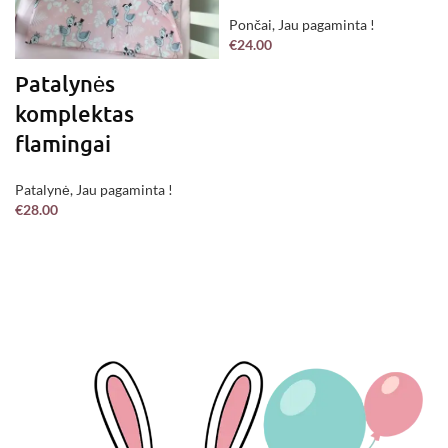
Pončai
,
Jau pagaminta !
€
24.00
Patalynės
komplektas
flamingai
Patalynė
,
Jau pagaminta !
€
28.00
Į KREPŠELĮ