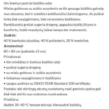
itin švelnus jautriai kūdikio odai.
Mielas gobtuvas su zuikio ausytėmis ne tik apsaugo kūdikio galvytę
nuo vėsumos, bet ir suteikia rankšluosčiui žaismingumo. Jis puikiai
tinka tiek naujagimiams, tiek vyresniems kūdikiams.
Rankšluostis greitai sugeria drėgmę, apgaubia kūdikį šiluma ir
komfortu, todėl maudynių laikas tampa dar malonesnis.
Sudėtis:
40 % bambuko pluoštas, 40 % poliesteris, 20 % medvilnė.
Išmatavimai:
80 × 80 cm (paklaida ±3 cm).
Privalumai:
• itin minkštas ir švelnus kūdikio odai
• puikiai sugeria drėgmę
• su mielu gobtuvu ir zuikio ausytėmis
• tinkamas naujagimiams ir kūdikiams
• saugus audinys su OEKO-TEX® Standard 100 sertifikatu
Pastaba: dėl skirtingų ekranų nustatymų reali gaminio spalva gali
šiek tiek skirtis nuo matomos nuotraukose.
Priežiūra:
Skalbti 30–40 °C temperatūroje. Nenaudoti baliklių.