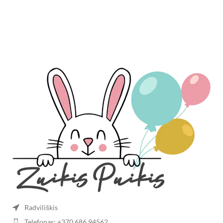
Radviliškis
Telefonas: +370 686 94562