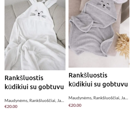
Rankšluostis
Rankšluostis
kūdikiui su gobtuvu
kūdikiui su gobtuvu
Maudynėms
,
Rankšluoščiai
,
Jau
Maudynėms
,
Rankšluoščiai
,
Jau
pagaminta !
€
20.00
€
20.00
pagaminta !
PASIRINKITE
PASIRINKITE