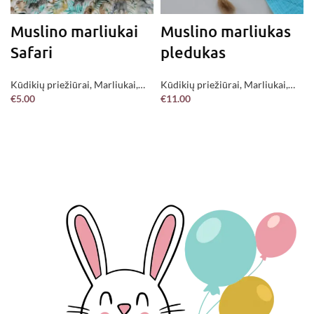
Muslino marliukai
Muslino marliukas
Safari
pledukas
Kūdikių priežiūrai
,
Marliukai
,
Kūdikių priežiūrai
,
Marliukai
,
€
5.00
€
11.00
Jau pagaminta !
Jau pagaminta !
Į KREPŠELĮ
Į KREPŠELĮ