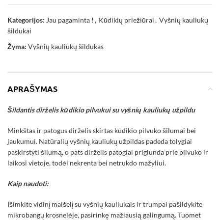
Kategorijos:
Jau pagaminta !
,
Kūdikių priežiūrai
,
Vyšnių kauliukų
šildukai
Žyma:
Vyšnių kauliukų šildukas
APRAŠYMAS
Šildantis dirželis kūdikio pilvukui su vyšnių kauliukų užpildu
Minkštas ir patogus dirželis skirtas kūdikio pilvuko šilumai bei
jaukumui. Natūralių vyšnių kauliukų užpildas padeda tolygiai
paskirstyti šilumą, o pats dirželis patogiai priglunda prie pilvuko ir
laikosi vietoje, todėl nekrenta bei netrukdo mažyliui.
Kaip naudoti:
Išimkite vidinį maišelį su vyšnių kauliukais ir trumpai pašildykite
mikrobangų krosnelėje, pasirinkę mažiausią galingumą. Tuomet