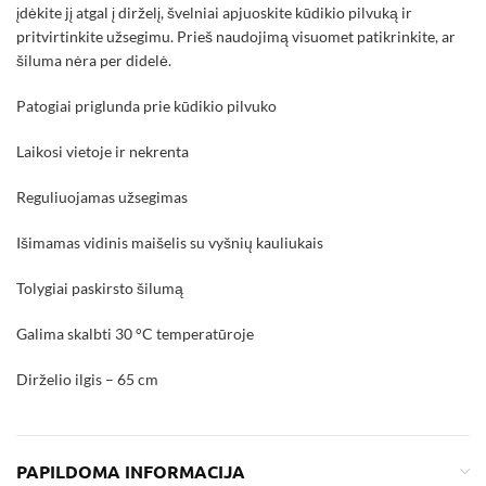
įdėkite jį atgal į dirželį, švelniai apjuoskite kūdikio pilvuką ir
pritvirtinkite užsegimu. Prieš naudojimą visuomet patikrinkite, ar
šiluma nėra per didelė.
Patogiai priglunda prie kūdikio pilvuko
Laikosi vietoje ir nekrenta
Reguliuojamas užsegimas
Išimamas vidinis maišelis su vyšnių kauliukais
Tolygiai paskirsto šilumą
Galima skalbti 30 °C temperatūroje
Dirželio ilgis – 65 cm
PAPILDOMA INFORMACIJA