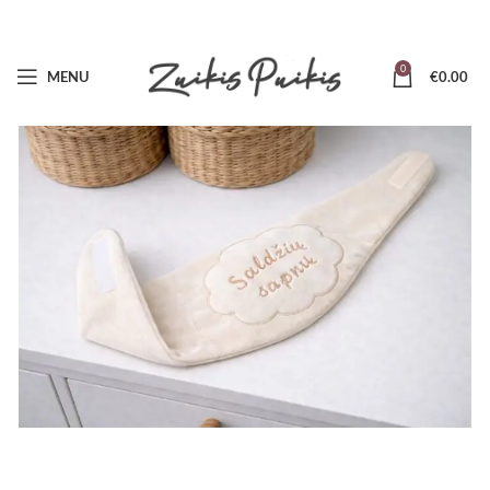
0
MENU
€
0.00