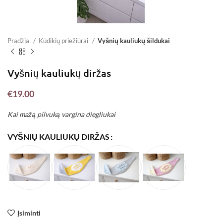
Pradžia
Kūdikių priežiūrai
Vyšnių kauliukų šildukai
Vyšnių kauliukų diržas
€
19.00
Kai mažą pilvuką vargina diegliukai
VYŠNIŲ KAULIUKŲ DIRŽAS
Įsiminti