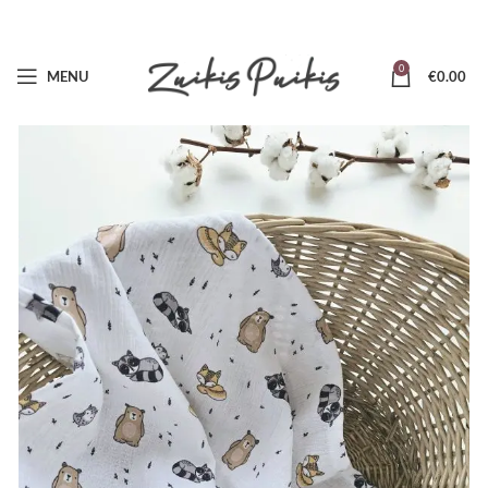
0
MENU
€
0.00