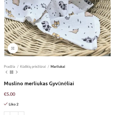
Padidinti
Pradžia
Kūdikių priežiūrai
Marliukai
Muslino merliukas Gyvūnėliai
€
5.00
Liko 2