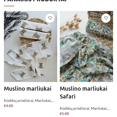
IŠPARDUOTA
Muslino marliukai
Muslino marliukai
Safari
Kūdikių priežiūrai
,
Marliukai
,
€
4.00
Jau pagaminta !
Kūdikių priežiūrai
,
Marliukai
,
DAUGIAU
€
5.00
Jau pagaminta !