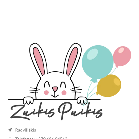
Į KREPŠELĮ
Radviliškis
Telefonas: +370 686 94562