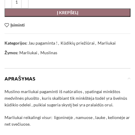
Į KREPŠELĮ
Įsiminti
Kategorijos:
Jau pagaminta !
,
Kūdikių priežiūrai
,
Marliukai
Žymos:
Marliukai
,
Muslinas
APRAŠYMAS
Muslino marliukai pagaminti iš natūralios , ypatingai minkštos
medvilnės pluošto , kuris skalbiant tik minkštėja todėl yra švelnūs
kūdikio odelei , puikiai sugeria skystį bei yra pralaidūs orui.
Marliukai reikalingi visur: ligoninėjė , namuose , lauke , kelionėje ar
net svečiuose.