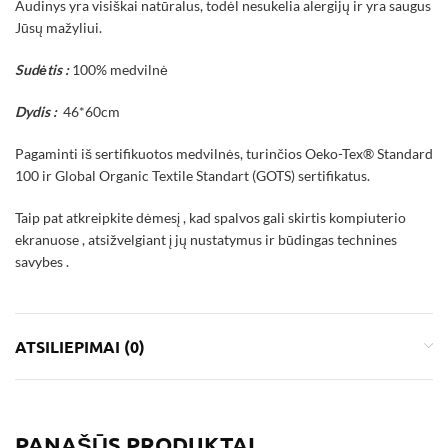
Audinys yra visiškai natūralus, todėl nesukelia alergijų ir yra saugus
Jūsų mažyliui.
Sudėtis :
100% medvilnė
Dydis :
46*60cm
Pagaminti iš sertifikuotos medvilnės, turinčios Oeko-Tex® Standard
100 ir Global Organic Textile Standart (GOTS) sertifikatus.
Taip pat atkreipkite dėmesį , kad spalvos gali skirtis kompiuterio
ekranuose , atsižvelgiant į jų nustatymus ir būdingas technines
savybes .
ATSILIEPIMAI (0)
PANAŠŪS PRODUKTAI