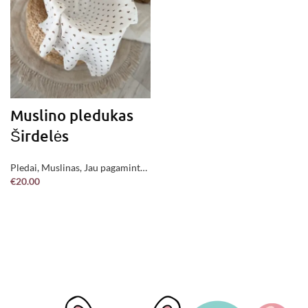
Muslino pledukas
Širdelės
Pledai
,
Muslinas
,
Jau pagaminta
€
20.00
!
,
Kūdikių priežiūrai
Į KREPŠELĮ