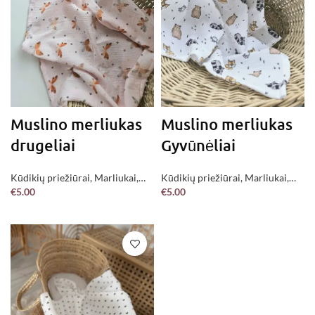
Muslino merliukas
Muslino merliukas
drugeliai
Gyvūnėliai
Kūdikių priežiūrai
,
Marliukai
,
Kūdikių priežiūrai
,
Marliukai
,
€
5.00
€
5.00
Jau pagaminta !
Jau pagaminta !
DAUGIAU
Į KREPŠELĮ