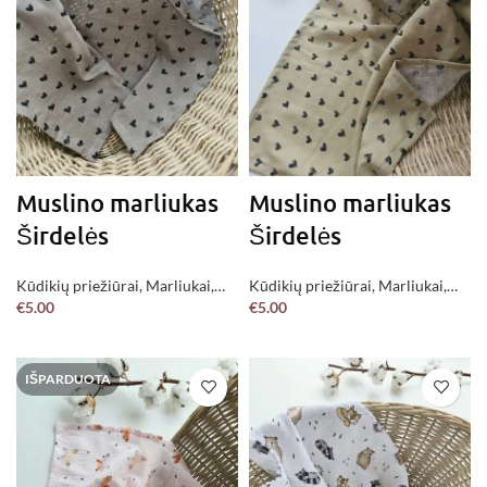
Muslino marliukas
Muslino marliukas
Širdelės
Širdelės
Kūdikių priežiūrai
,
Marliukai
,
Kūdikių priežiūrai
,
Marliukai
,
€
5.00
€
5.00
Jau pagaminta !
Jau pagaminta !
Į KREPŠELĮ
Į KREPŠELĮ
IŠPARDUOTA