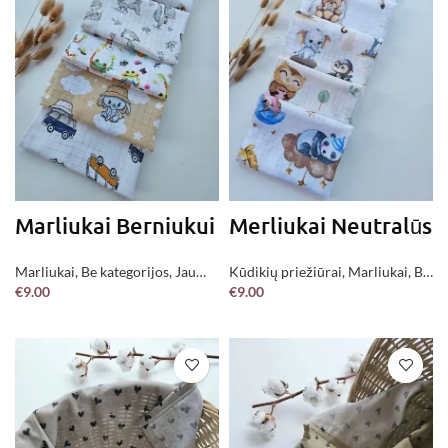
Marliukai Berniukui
Merliukai Neutralūs
Marliukai
,
Be kategorijos
,
Jau
Kūdikių priežiūrai
,
Marliukai
,
Be
€
9.00
€
9.00
pagaminta !
kategorijos
,
Jau pagaminta !
Į KREPŠELĮ
Į KREPŠELĮ