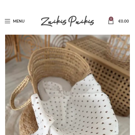
0
MENU
€
0.00