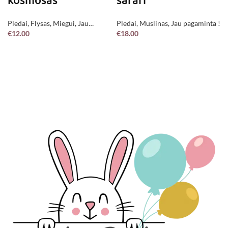
Pledai
,
Flysas
,
Miegui
,
Jau
Pledai
,
Muslinas
,
Jau pagaminta !
€
12.00
€
18.00
pagaminta !
DAUGIAU
Į KREPŠELĮ