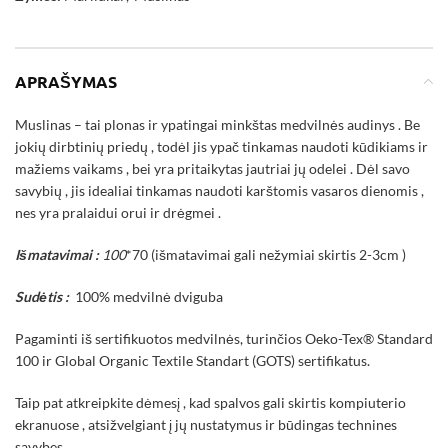
APRAŠYMAS
Muslinas – tai plonas ir ypatingai minkštas medvilnės audinys . Be
jokių dirbtinių priedų , todėl jis ypač tinkamas naudoti kūdikiams ir
mažiems vaikams , bei yra pritaikytas jautriai jų odelei . Dėl savo
savybių , jis idealiai tinkamas naudoti karštomis vasaros dienomis ,
nes yra pralaidui orui ir drėgmei .
Išmatavimai :
100
*70
(išmatavimai gali nežymiai skirtis 2-3cm )
Sudėtis :
100% medvilnė dviguba
Pagaminti iš sertifikuotos medvilnės, turinčios Oeko-Tex® Standard
100 ir Global Organic Textile Standart (GOTS) sertifikatus.
Taip pat atkreipkite dėmesį , kad spalvos gali skirtis kompiuterio
ekranuose , atsižvelgiant į jų nustatymus ir būdingas technines
savybes .