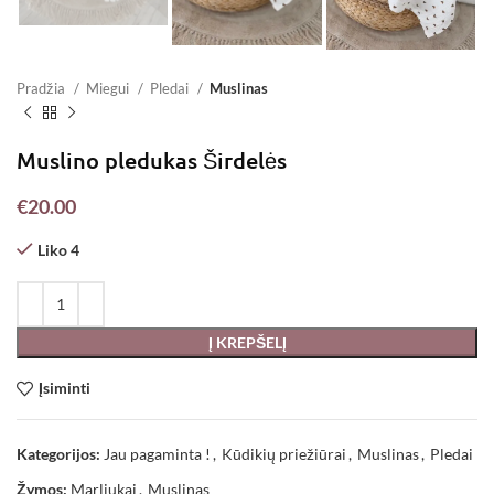
Pradžia
Miegui
Pledai
Muslinas
Muslino pledukas Širdelės
€
20.00
Liko 4
Į KREPŠELĮ
Įsiminti
Kategorijos:
Jau pagaminta !
,
Kūdikių priežiūrai
,
Muslinas
,
Pledai
Žymos:
Marliukai
,
Muslinas