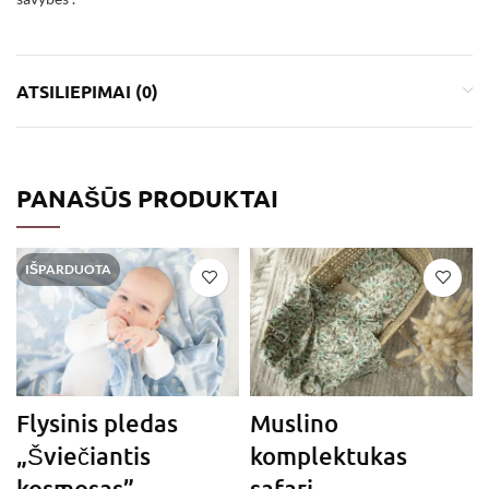
ATSILIEPIMAI (0)
PANAŠŪS PRODUKTAI
IŠPARDUOTA
Flysinis pledas
Muslino
„Šviečiantis
komplektukas
kosmosas”
safari