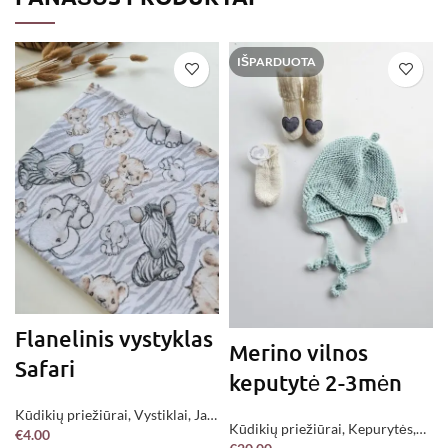
IŠPARDUOTA
Flanelinis vystyklas
Merino vilnos
Safari
keputytė 2-3mėn
Kūdikių priežiūrai
,
Vystiklai
,
Jau
Kūdikių priežiūrai
,
Kepurytės
,
€
4.00
pagaminta !