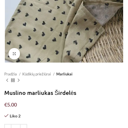
Padidinti
Pradžia
Kūdikių priežiūrai
Marliukai
Muslino marliukas Širdelės
€
5.00
Liko 2