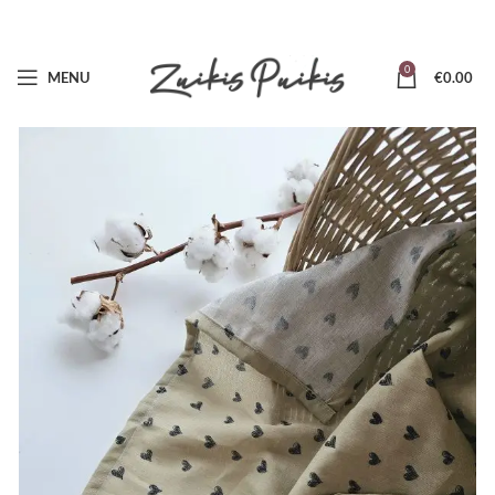
0
MENU
€
0.00