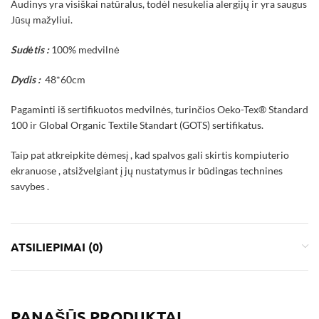
Audinys yra visiškai natūralus, todėl nesukelia alergijų ir yra saugus
Jūsų mažyliui.
Sudėtis :
100% medvilnė
Dydis :
48*60cm
Pagaminti iš sertifikuotos medvilnės, turinčios Oeko-Tex® Standard
100 ir Global Organic Textile Standart (GOTS) sertifikatus.
Taip pat atkreipkite dėmesį , kad spalvos gali skirtis kompiuterio
ekranuose , atsižvelgiant į jų nustatymus ir būdingas technines
savybes .
ATSILIEPIMAI (0)
PANAŠŪS PRODUKTAI