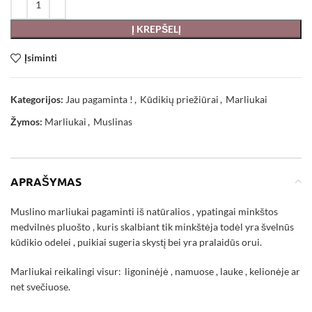
Į KREPŠELĮ
Įsiminti
Kategorijos:
Jau pagaminta !
,
Kūdikių priežiūrai
,
Marliukai
Žymos:
Marliukai
,
Muslinas
APRAŠYMAS
Muslino marliukai pagaminti iš natūralios , ypatingai minkštos
medvilnės pluošto , kuris skalbiant tik minkštėja todėl yra švelnūs
kūdikio odelei , puikiai sugeria skystį bei yra pralaidūs orui.
Marliukai reikalingi visur: ligoninėjė , namuose , lauke , kelionėje ar
net svečiuose.