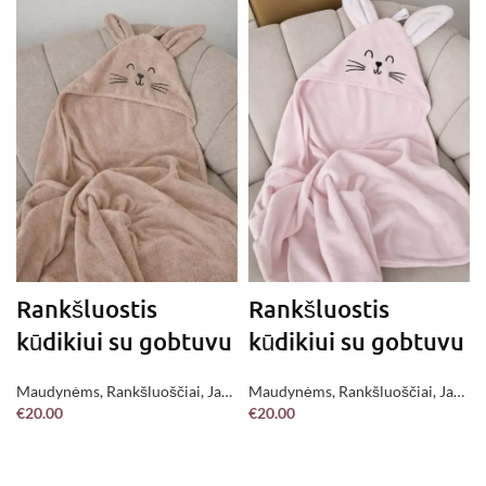
Rankšluostis
Rankšluostis
kūdikiui su gobtuvu
kūdikiui su gobtuvu
Maudynėms
,
Rankšluoščiai
,
Jau
Maudynėms
,
Rankšluoščiai
,
Jau
€
20.00
€
20.00
pagaminta !
pagaminta !
Į KREPŠELĮ
Į KREPŠELĮ