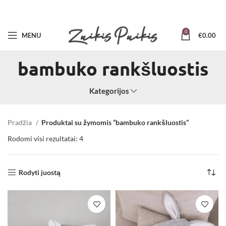
0
MENU
€
0.00
bambuko rankšluostis
Kategorijos
Pradžia
Produktai su žymomis “bambuko rankšluostis”
Rodomi visi rezultatai: 4
Rodyti juostą