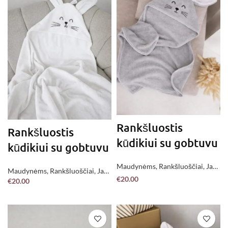
Rankšluostis
Rankšluostis
kūdikiui su gobtuvu
kūdikiui su gobtuvu
Maudynėms
,
Rankšluoščiai
,
Jau
Maudynėms
,
Rankšluoščiai
,
Jau
pagaminta !
€
20.00
€
20.00
pagaminta !
PASIRINKITE
PASIRINKITE