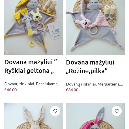
Dovana mažyliui ”
Dovana mažyliui
Ryškiai geltona „
„Rožinė,pilka”
Dovanų rinkiniai
,
Berniukams
,
Dovanų rinkiniai
,
Mergaitėms
,
€
46.00
€
34.00
Mergaitėms
,
Neutralūs
,
Jau
Jau pagaminta !
PASIRINKITE
PASIRINKITE
pagaminta !