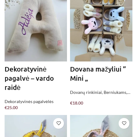
Dekoratyvinė
Dovana mažyliui ”
pagalvė – vardo
Mini „
raidė
Dovanų rinkiniai
,
Berniukams
,
Mergaitėms
,
Neutralūs
,
Jau
Dekoratyvinės pagalvėlės
€
18.00
pagaminta !
€
25.00