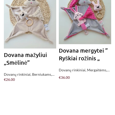
Dovana mergytei ”
Dovana mažyliui
Ryškiai rožinis „
„Smėlinė”
Dovanų rinkiniai
,
Mergaitėms
,
Dovanų rinkiniai
,
Berniukams
,
Jau pagaminta !
€
36.00
€
26.00
Mergaitėms
,
Neutralūs
,
Jau
PASIRINKITE
PASIRINKITE
pagaminta !