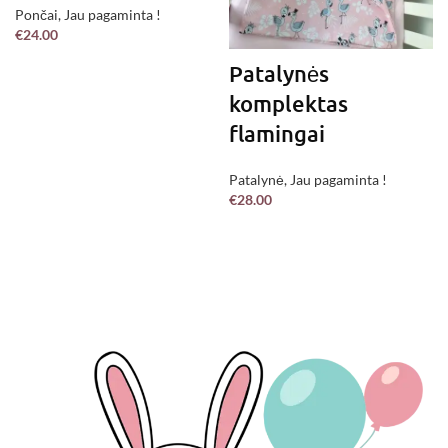
Pončai
,
Jau pagaminta !
€
24.00
Patalynės
komplektas
flamingai
Patalynė
,
Jau pagaminta !
€
28.00
Į KREPŠELĮ