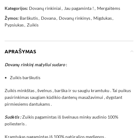
Kategorijos:
Dovanų rinkiniai
,
Jau pagaminta !
,
Mergaitėms
Žymos:
Barškutis
,
Dovana
,
Dovanų rinkinys
,
Migdukas
,
Pypsiukas
,
Zuikis
APRAŠYMAS
Dovanų rinkinį mažyliui sudaro
:
Zuikis barškutis
Zuikis minkštas , švelnus , barška ir su saugiu kramtuku . Tai puikus
pasirinkimas saugiam kūdikio dantenų masažavimui , dygstant
pirmiesiems dantukams .
Sudėtis :
Zuikis pagamintas iš švelnaus minky audinio 100%
poliesteris .
Kramtukas pagamintas iš 100% natūralios medienos .