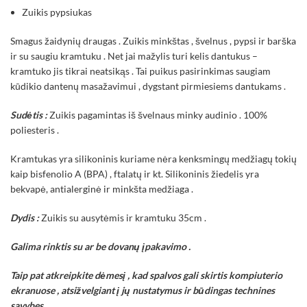
Zuikis pypsiukas
Smagus žaidynių draugas . Zuikis minkštas , švelnus , pypsi ir barška
ir su saugiu kramtuku . Net jai mažylis turi kelis dantukus –
kramtuko jis tikrai neatsikąs . Tai puikus pasirinkimas saugiam
kūdikio dantenų masažavimui , dygstant pirmiesiems dantukams .
Sudėtis :
Zuikis pagamintas iš švelnaus minky audinio . 100%
poliesteris .
Kramtukas yra silikoninis kuriame nėra kenksmingų medžiagų tokių
kaip bisfenolio A (BPA) , ftalatų ir kt. Silikoninis žiedelis yra
bekvapė, antialerginė ir minkšta medžiaga .
Dydis :
Zuikis su ausytėmis ir kramtuku 35cm .
Galima rinktis su ar be dovanų įpakavimo .
Taip pat atkreipkite dėmesį , kad spalvos gali skirtis kompiuterio
ekranuose , atsižvelgiant į jų nustatymus ir būdingas technines
savybes .