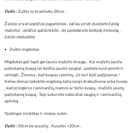
Dydis :
Zuikis su kramtuku 20cm .
Žaislas yra kruopščiai pagamintas , tačiau prieš duodami žaislą
mažyliui , atidžiai apžiūrėkite . Jei pastebėsite betkokį trūkumą ,
žaislo neduokite.
Zuikis migdukas
Migdukas gali tapti geriausiu mažylio draugu . Kai mažylis jaučia
pažystamą kvapą tai leidžia jaustis saugiai , padeda nusiraminti ir
užmigti . Žinoma , kad kvapas ramintų , jis turi būti pažįstamas !
Kelias dienas laikykite migduką šalia savęs drabužiuose arba lovoje
, kad prisigėrus raminančių mamos ar tėčio kvapų , mažylis jaustų
pažystamą kvapą . Taip sukursite natūraliai saugią ir raminančią
aplinką .
Ypatingai minkštas ir mielas zuikis .
Dydis :
50cm be ausyčių . Ausytės +20cm .