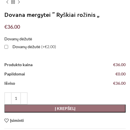
Dovana mergytei ” Ryškiai rožinis „
€
36.00
Dovanų dėžutė
Dovanų dėžutė
(+€2.00)
Produkto kaina
€36.00
Papildomai
€0.00
Išviso
€36.00
Į KREPŠELĮ
Įsiminti