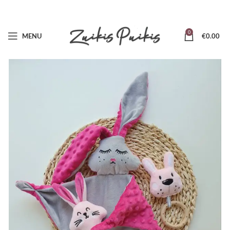
0
MENU
€
0.00