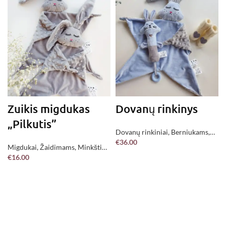
Zuikis migdukas
Dovanų rinkinys
„Pilkutis”
Dovanų rinkiniai
,
Berniukams
,
€
36.00
Jau pagaminta !
Migdukai
,
Žaidimams
,
Minkšti
PASIRINKITE
€
16.00
žaislai
,
Jau pagaminta !
Į KREPŠELĮ