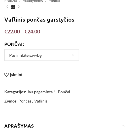
Pradžia
Maudynėms
Pončai
Vaflinis pončas garstyčios
€
22.00
–
€
24.00
PONČAI
Įsiminti
Kategorijos:
Jau pagaminta !
,
Pončai
Žymos:
Pončas
,
Vaflinis
APRAŠYMAS