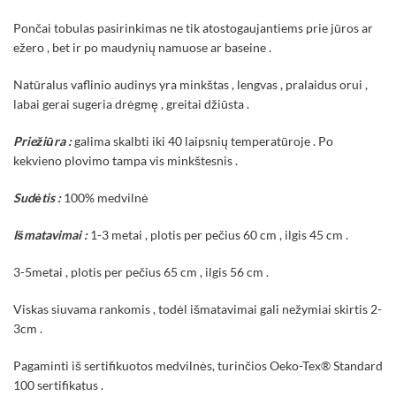
Pončai tobulas pasirinkimas ne tik atostogaujantiems prie jūros ar
ežero , bet ir po maudynių namuose ar baseine .
Natūralus vaflinio audinys yra minkštas , lengvas , pralaidus orui ,
labai gerai sugeria drėgmę , greitai džiūsta .
Priežiūra :
galima skalbti iki 40 laipsnių temperatūroje . Po
kekvieno plovimo tampa vis minkštesnis .
Sudėtis :
100% medvilnė
Išmatavimai :
1-3 metai , plotis per pečius 60 cm , ilgis 45 cm .
3-5metai , plotis per pečius 65 cm , ilgis 56 cm .
Viskas siuvama rankomis , todėl išmatavimai gali nežymiai skirtis 2-
3cm .
Pagaminti iš sertifikuotos medvilnės, turinčios Oeko-Tex® Standard
100 sertifikatus .