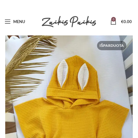
0
MENU
€
0.00
IŠPARDUOTA