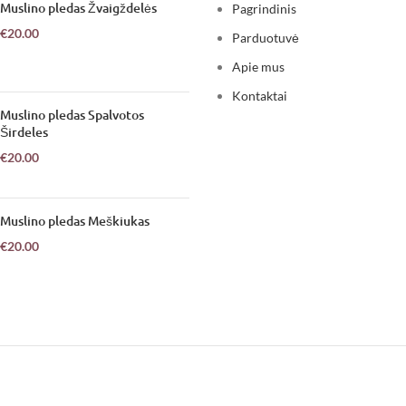
Muslino pledas Žvaigždelės
Pagrindinis
€
20.00
Parduotuvė
Apie mus
Kontaktai
Muslino pledas Spalvotos
Širdeles
€
20.00
Muslino pledas Meškiukas
€
20.00