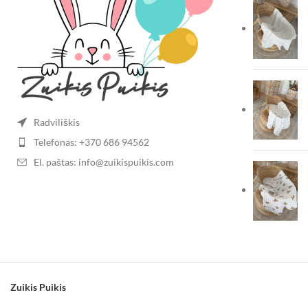
Radviliškis
Telefonas: +370 686 94562
El. paštas: info@zuikispuikis.com
Zuikis Puikis