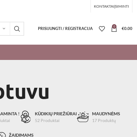
KONTAKTAI
ĮSIMINTI
0
PRISIJUNGTI / REGISTRACIJA
€
0.00
btuvu
AMINTA !
KŪDIKIŲ PRIEŽIŪRAI
MAUDYNĖMS
uktai
52 Produktai
17 Produktų
ŽAIDIMAMS