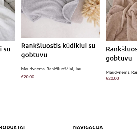
Rankšluostis kūdikiui su
i su
Rankšluost
gobtuvu
gobtuvu
Maudynėms
,
Rankšluoščiai
,
Jau
Maudynėms
,
Ra
pagaminta !
€
20.00
€
20.00
pagaminta !
PASIRINKITE
Į
PRODUKTAI
NAVIGACIJA