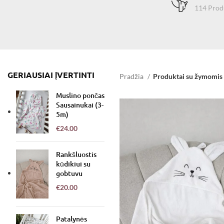
114 Prod
GERIAUSIAI ĮVERTINTI
Pradžia
Produktai su žymomis 
Muslino pončas
Sausainukai (3-
5m)
€
24.00
Rankšluostis
kūdikiui su
gobtuvu
€
20.00
Patalynės