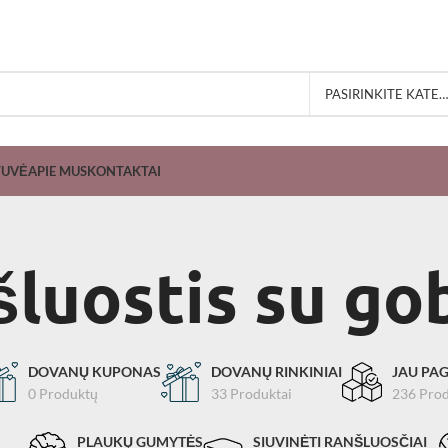
PASIRINKITE KATEGORIJĄ
TUVĖ
APIE MUS
KONTAKTAI
šluostis su go
DOVANŲ KUPONAS
DOVANŲ RINKINIAI
JAU PAG
0 Produktų
33 Produktai
236 Prod
PLAUKŲ GUMYTĖS
SIUVINĖTI RANŠLUOSČIAI