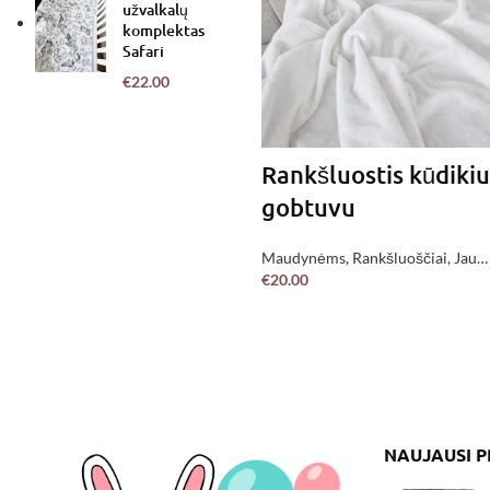
užvalkalų
komplektas
Safari
€
22.00
Rankšluostis kūdikiu
gobtuvu
Maudynėms
,
Rankšluoščiai
,
Jau
€
20.00
pagaminta !
PASIRINKITE
NAUJAUSI 