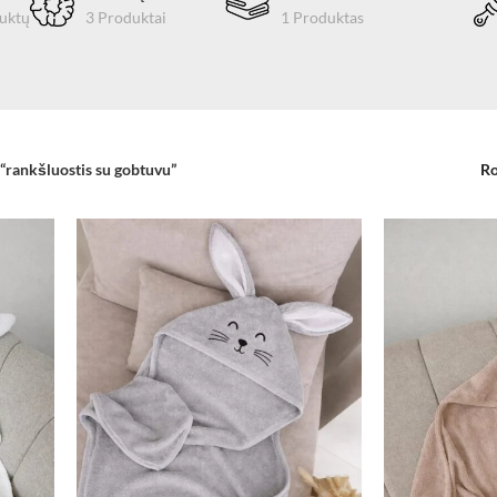
uktų
3 Produktai
1 Produktas
“rankšluostis su gobtuvu”
Ro