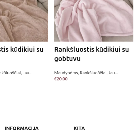
is kūdikiui su
Rankšluostis kūdikiui su
gobtuvu
nkšluoščiai
,
Jau
Maudynėms
,
Rankšluoščiai
,
Jau
€
20.00
pagaminta !
 KREPŠELĮ
Į KREPŠELĮ
INFORMACIJA
KITA