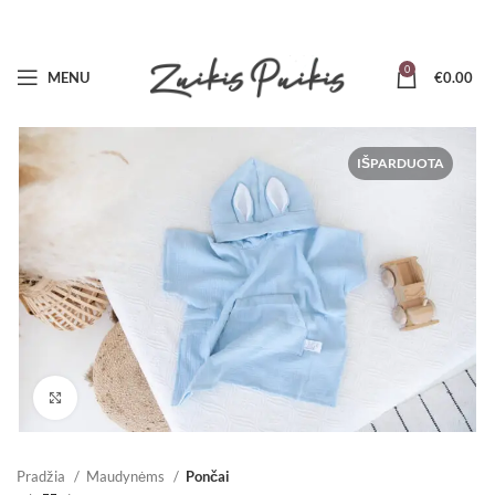
0
MENU
€
0.00
IŠPARDUOTA
Padidinti
Pradžia
Maudynėms
Pončai