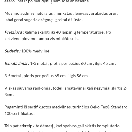
ežero , bet ir po maudynių namuose ar baseine .
Muslino audinys natūralus , minkštas , lengvas , pralaidus orui ,
labai gerai sugeria drėgmę , greitai džiūsta .
Priežiūra :
galima skalbti iki 40 laipsnių temperatūroje . Po
kekvieno plovimo tampa vis minkštesnis .
Sudėtis :
100% medvilnė
Išmatavimai :
1-3 metai , plotis per pečius 60 cm , ilgis 45 cm .
3-5metai , plotis per pečius 65 cm , ilgis 56 cm .
Viskas siuvama rankomis , todėl išmatavimai gali nežymiai skirtis 2-
3cm .
Pagaminti iš sertifikuotos medvilnės, turinčios Oeko-Tex® Standard
100 sertifikatus .
Taip pat atkreipkite dėmesį , kad spalvos gali skirtis kompiuterio