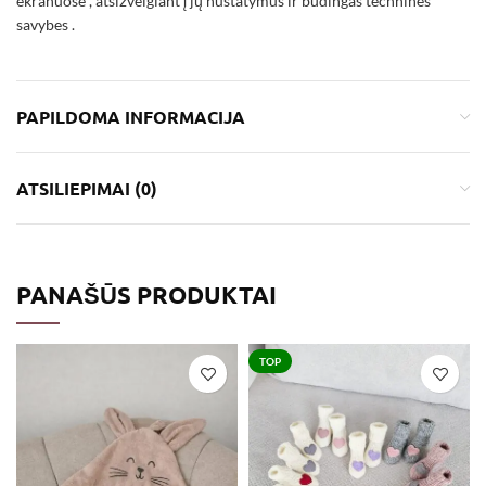
ekranuose , atsižvelgiant į jų nustatymus ir būdingas technines
savybes .
PAPILDOMA INFORMACIJA
ATSILIEPIMAI (0)
PANAŠŪS PRODUKTAI
TOP