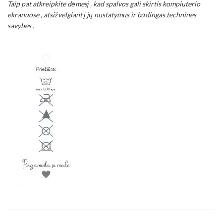
Taip pat atkreipkite dėmesį , kad spalvos gali skirtis kompiuterio
ekranuose , atsižvelgiant į jų nustatymus ir būdingas technines
savybes .