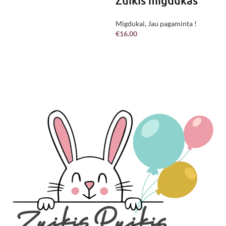
Zuikis migdukas
Migdukai
,
Jau pagaminta !
€
16.00
Į KREPŠELĮ