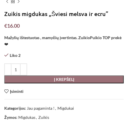
Zuikis migdukas „Šviesi melsva ir ecru”
€
16.00
Mažylių ištestuotas , mamyčių įvertintas. ZuikioPuikio TOP prekė
❤️
Liko 2
Į KREPŠELĮ
Įsiminti
Kategorijos:
Jau pagaminta !
,
Migdukai
Žymos:
Migdukas
,
Zuikis