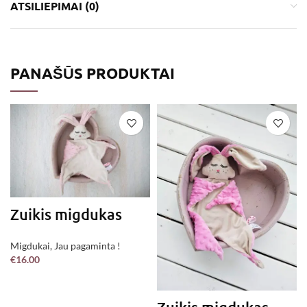
ATSILIEPIMAI (0)
PANAŠŪS PRODUKTAI
Zuikis migdukas
Migdukai
,
Jau pagaminta !
€
16.00
Į KREPŠELĮ