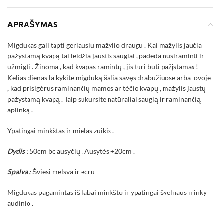
APRAŠYMAS
Migdukas gali tapti geriausiu mažylio draugu . Kai mažylis jaučia
pažystamą kvapą tai leidžia jaustis saugiai , padeda nusiraminti ir
užmigti . Žinoma , kad kvapas ramintų , jis turi būti pažįstamas !
Kelias dienas laikykite migduką šalia savęs drabužiuose arba lovoje
, kad prisigėrus raminančių mamos ar tėčio kvapų , mažylis jaustų
pažystamą kvapą . Taip sukursite natūraliai saugią ir raminančią
aplinką .
Ypatingai minkštas ir mielas zuikis .
Dydis :
50cm be ausyčių . Ausytės +20cm .
Spalva :
Šviesi melsva ir ecru
Migdukas pagamintas iš labai minkšto ir ypatingai švelnaus minky
audinio .