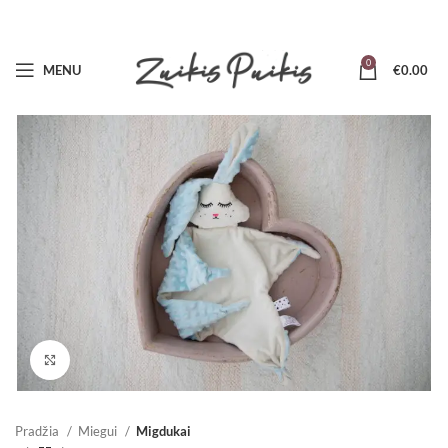
0
MENU
€
0.00
Padidinti
Pradžia
Miegui
Migdukai