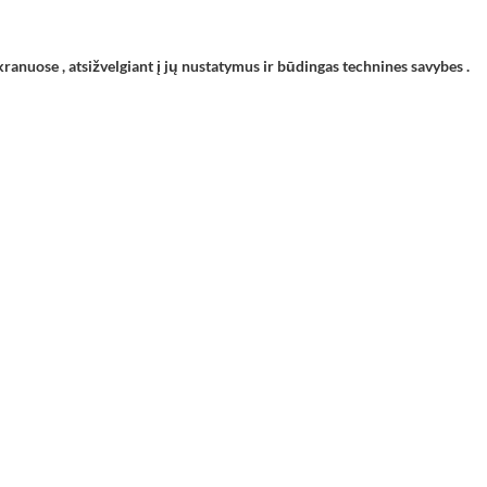
kranuose , atsižvelgiant į jų nustatymus ir būdingas technines savybes .