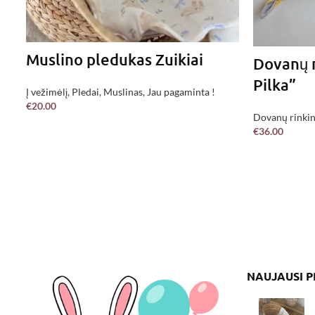
Muslino pledukas Zuikiai
Dovanų r
Pilka”
Į vežimėlį
,
Pledai
,
Muslinas
,
Jau pagaminta !
€
20.00
Dovanų rinkin
PASIRINKITE
€
36.00
Neutralūs
,
Be 
Žaidimams
NAUJAUSI 