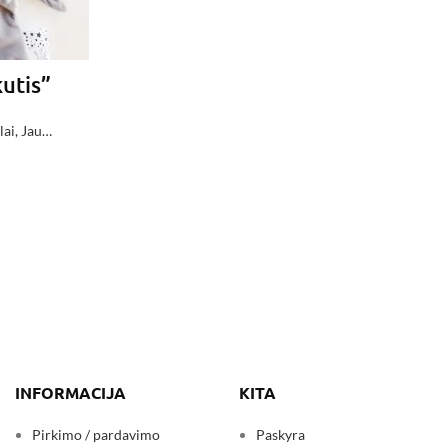
Po
€
2
kutis”
lai
,
Jau
INFORMACIJA
KITA
Pirkimo / pardavimo
Paskyra