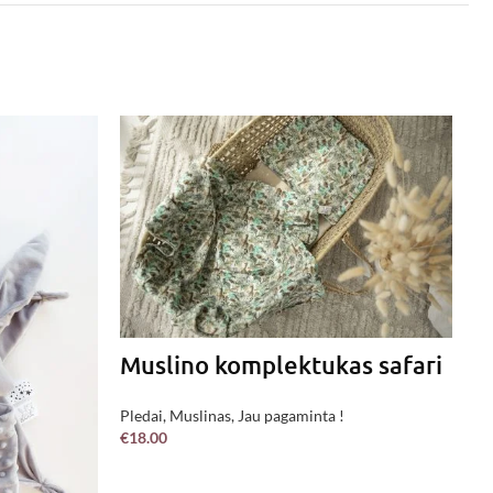
Muslino komplektukas safari
Pledai
,
Muslinas
,
Jau pagaminta !
€
18.00
Į KREPŠELĮ
V