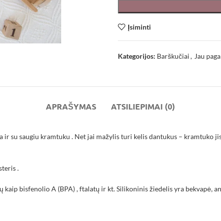
Įsiminti
Kategorijos:
Barškučiai
,
Jau paga
APRAŠYMAS
ATSILIEPIMAI (0)
a ir su saugiu kramtuku . Net jai mažylis turi kelis dantukus – kramtuko ji
teris .
ip bisfenolio A (BPA) , ftalatų ir kt. Silikoninis žiedelis yra bekvapė, a