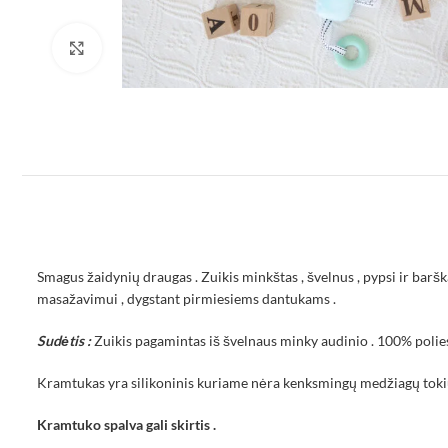
Padidinti
Smagus žaidynių draugas . Zuikis minkštas , švelnus , pypsi ir baršk
masažavimui , dygstant pirmiesiems dantukams .
Sudėtis :
Zuikis pagamintas iš švelnaus minky audinio . 100% polies
Kramtukas yra silikoninis kuriame nėra kenksmingų medžiagų tokių ka
Kramtuko spalva gali skirtis .