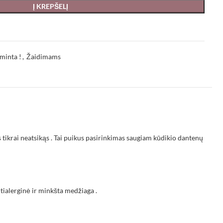
Į KREPŠELĮ
minta !
,
Žaidimams
s tikrai neatsikąs . Tai puikus pasirinkimas saugiam kūdikio dantenų
ntialerginė ir minkšta medžiaga .