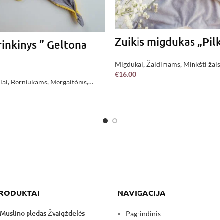
Zuikis migdukas „Pil
inkinys ” Geltona
Migdukai
,
Žaidimams
,
Minkšti žais
€
16.00
pagaminta !
iai
,
Berniukams
,
Mergaitėms
,
Į KREPŠELĮ
kategorijos
,
Jau pagaminta !
,
DAUGIAU
PRODUKTAI
NAVIGACIJA
Muslino pledas Žvaigždelės
Pagrindinis