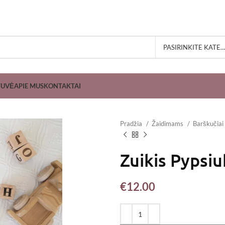
PASIRINKITE KATEGORIJĄ
TUVĖ
APIE MUS
KONTAKTAI
Pradžia
Žaidimams
Barškučiai
Zuikis Pypsiu
€
12.00