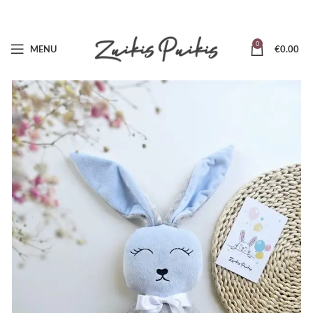
0
MENU
€
0.00