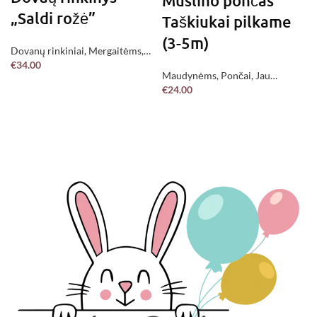
Muslino pončas
„Saldi rožė”
Taškiukai pilkame
(3-5m)
Dovanų rinkiniai
,
Mergaitėms
,
€
34.00
Jau pagaminta !
Maudynėms
,
Pončai
,
Jau
DAUGIAU
€
24.00
pagaminta !