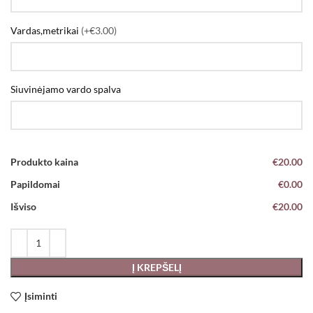
Vardas,metrikai
(+€3.00)
Siuvinėjamo vardo spalva
Produkto kaina
€20.00
Papildomai
€0.00
Išviso
€20.00
Į KREPŠELĮ
Įsiminti