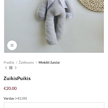
Padidinti
Pradžia
Žaidimams
Minkšti žaislai
ZuikisPuikis
€
20.00
Vardas
(+€2.00)