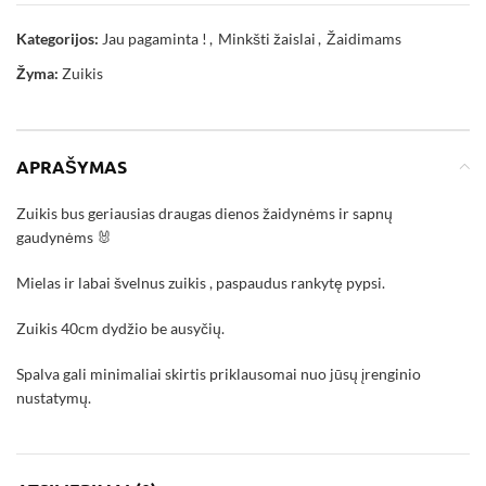
Kategorijos:
Jau pagaminta !
,
Minkšti žaislai
,
Žaidimams
Žyma:
Zuikis
APRAŠYMAS
Zuikis bus geriausias draugas dienos žaidynėms ir sapnų
gaudynėms 🐰
Mielas ir labai švelnus zuikis , paspaudus rankytę pypsi.
Zuikis 40cm dydžio be ausyčių.
Spalva gali minimaliai skirtis priklausomai nuo jūsų įrenginio
nustatymų.