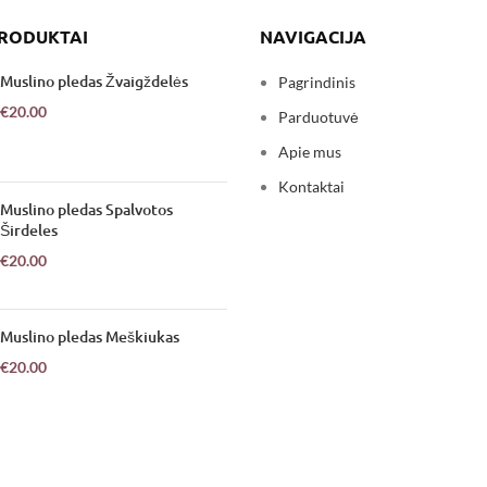
PRODUKTAI
NAVIGACIJA
Muslino pledas Žvaigždelės
Pagrindinis
€
20.00
Parduotuvė
Apie mus
Kontaktai
Muslino pledas Spalvotos
Širdeles
€
20.00
Muslino pledas Meškiukas
€
20.00