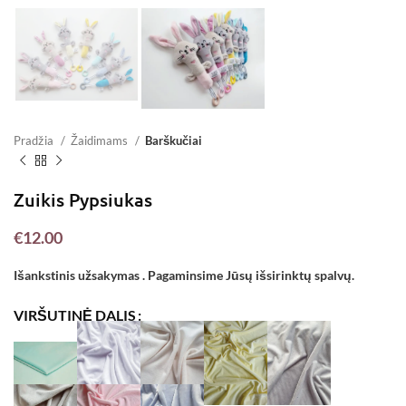
Pradžia
Žaidimams
Barškučiai
Zuikis Pypsiukas
€
12.00
Išankstinis užsakymas . Pagaminsime Jūsų išsirinktų spalvų.
VIRŠUTINĖ DALIS