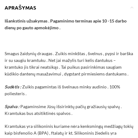
APRAŠYMAS
Išankstinis užsakymas . Pagaminimo terminas apie 10 -15 darbo
dienų po gauto apmokėjimo .
Smagus žaidynių draugas . Zuikis minkštas , švelnus , pypsi ir barška
ir su saugiu kramtuku . Net jai mažylis turi kelis dantukus –
kramtuko jis tikrai neatsikąs . Tai puikus pasirinkimas saugiam
kūdikio dantenų masažavimui , dygstant pirmiesiems dantukams .
Sudėtis :
Zuikis pagamintas iš švelnaus minky audinio . 100%
poliesteris .
Spalva :
Pagaminsime Jūsų išsirinktų pačių gražiausių spalvų .
Kramtukas bus atsitiktinės spalvos .
Kramtukas yra silikoninis kuriame nėra kenksmingų medžiagų tokių
kaip bisfenolio A (BPA) , ftalatų ir kt. Silikoninis žiedelis yra