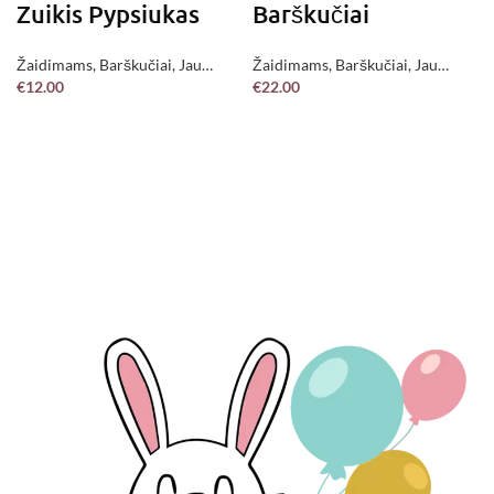
Zuikis Pypsiukas
Barškučiai
Žaidimams
,
Barškučiai
,
Jau
Žaidimams
,
Barškučiai
,
Jau
€
12.00
€
22.00
pagaminta !
pagaminta !
Į KREPŠELĮ
Į KREPŠELĮ