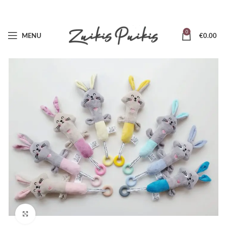
0
MENU
€
0.00
Padidinti