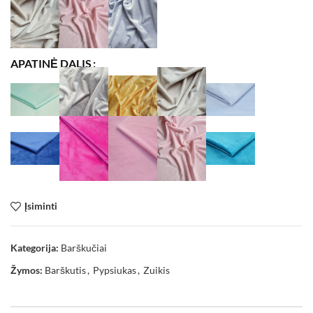
APATINĖ DALIS
Įsiminti
Kategorija:
Barškučiai
Žymos:
Barškutis
,
Pypsiukas
,
Zuikis